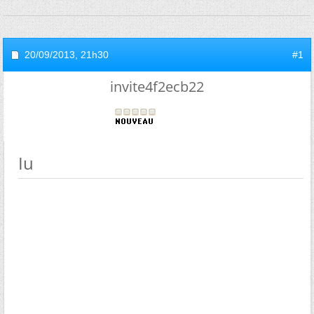
20/09/2013,
21h30
#1
invite4f2ecb22
Iu