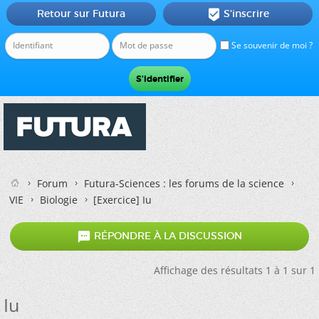
Retour sur Futura
S'inscrire

Se souvenir de moi ?
Forum
Futura-Sciences : les forums de la science
VIE
Biologie
[Exercice]
Iu

RÉPONDRE À LA DISCUSSION
Affichage des résultats 1 à 1 sur 1
Iu