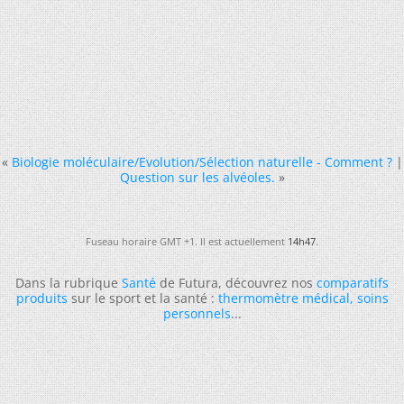
«
Biologie moléculaire/Evolution/Sélection naturelle - Comment ?
|
Question sur les alvéoles.
»
Fuseau horaire GMT +1. Il est actuellement
14h47
.
Dans la rubrique
Santé
de Futura, découvrez nos
comparatifs
produits
sur le sport et la santé :
thermomètre médical
,
soins
personnels
...