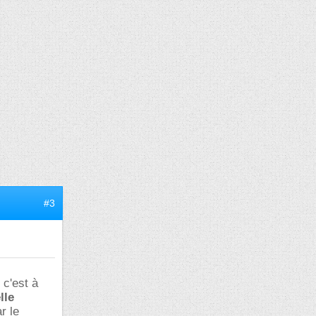
#3
, c'est à
lle
r le