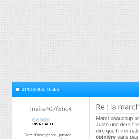
31/01/2006,
15h56
Re : la marc
invite407f5bc4
Merci beaucoup po
Juste une dernière
dire que l'informa
Date d'inscription
janvier
épinière
sans pass