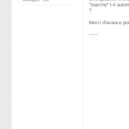
"marche" t-il auto
?
Merci d'avance pou
-----