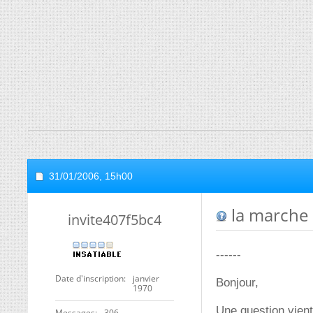
31/01/2006,
15h00
la marche 
invite407f5bc4
------
Date d'inscription
janvier
Bonjour,
1970
Une question vient 
Messages
306