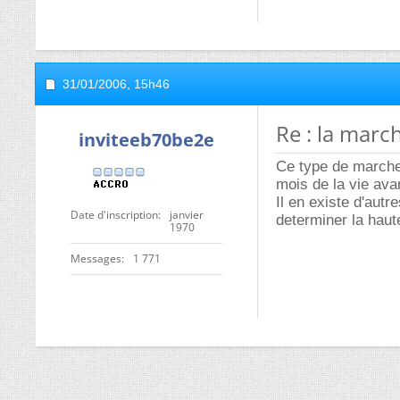
31/01/2006,
15h46
Re : la marc
inviteeb70be2e
Ce type de marche 
mois de la vie avan
Il en existe d'aut
Date d'inscription
janvier
determiner la haut
1970
Messages
1 771