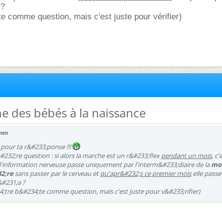
 ?
ête comme question, mais c'est juste pour vérifier)
he des bébés à la naissance
men
pour ta r&#233;ponse !!!
#232;re question : si alors la marche est un r&#233;flex
pendant un mois
, c'
l'information nerveuse passe uniquement par l'interm&#233;diaire de la
mo
2;re
sans passer par le cerveau et
qu'apr&#232;s ce premier mois
elle passe
 &#231;a ?
4;tre b&#234;te comme question, mais c'est juste pour v&#233;rifier)