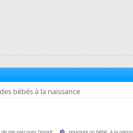
des bébés à la naissance
de me parcourir l'esprit ...
: pourquoi un bébé, à la naiss