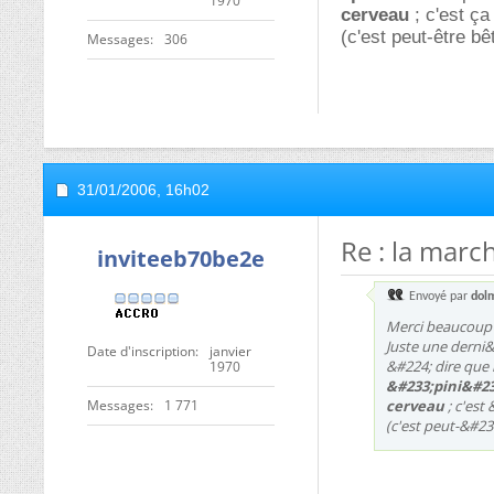
1970
cerveau
; c'est ça
(c'est peut-être b
Messages
306
31/01/2006,
16h02
Re : la marc
inviteeb70be2e
Envoyé par
dol
Merci beaucoup 
Juste une derni&
Date d'inscription
janvier
&#224; dire que 
1970
&#233;pini&#23
Messages
1 771
cerveau
; c'est
(c'est peut-&#23