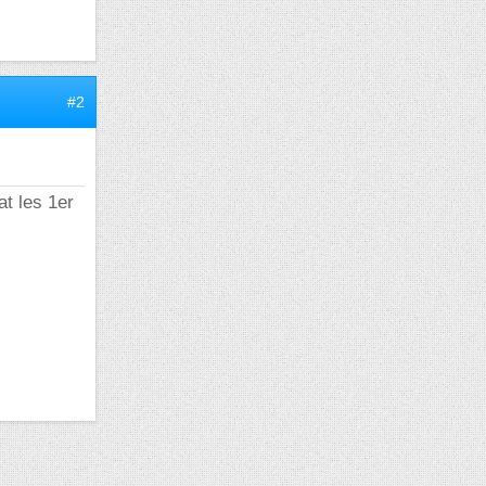
#2
at les 1er