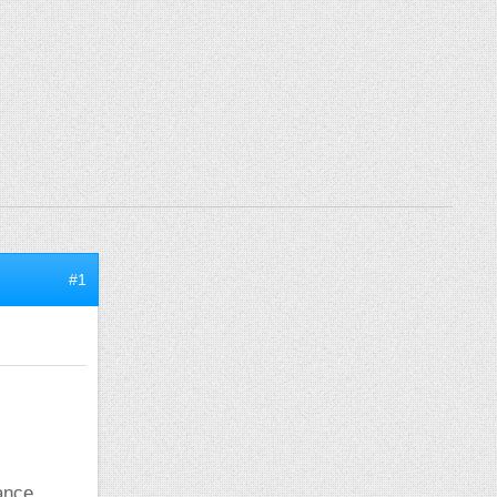
#1
ance,