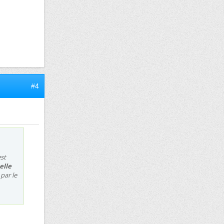
#4
est
elle
 par le