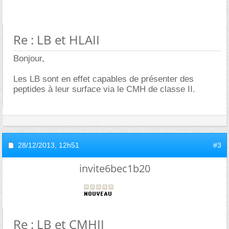
Re : LB et HLAII
Bonjour,
Les LB sont en effet capables de présenter des
peptides à leur surface via le CMH de classe II.
28/12/2013,
12h51
#3
invite6bec1b20
Re : LB et CMHII