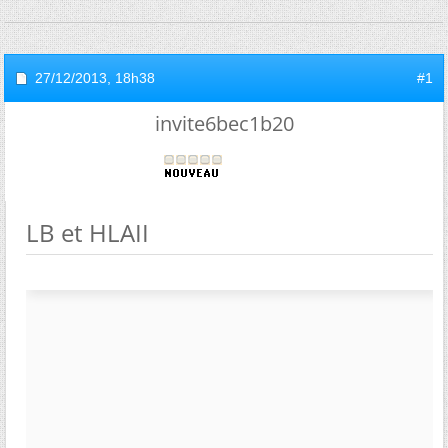
27/12/2013,
18h38
#1
invite6bec1b20
LB et HLAII