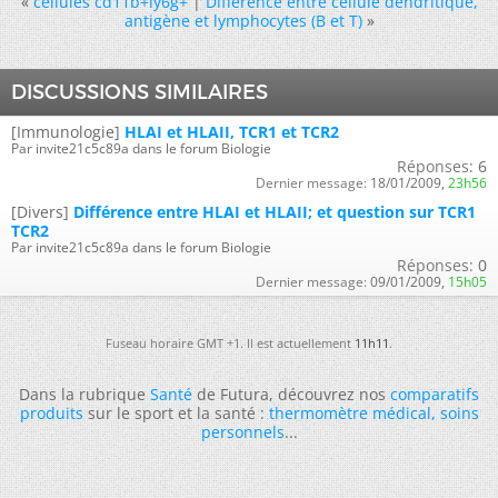
«
cellules cd11b+ly6g+
|
Différence entre cellule dendritique,
antigène et lymphocytes (B et T)
»
DISCUSSIONS SIMILAIRES
[Immunologie]
HLAI et HLAII, TCR1 et TCR2
Par invite21c5c89a dans le forum Biologie
Réponses:
6
Dernier message:
18/01/2009,
23h56
[Divers]
Différence entre HLAI et HLAII; et question sur TCR1
TCR2
Par invite21c5c89a dans le forum Biologie
Réponses:
0
Dernier message:
09/01/2009,
15h05
Fuseau horaire GMT +1. Il est actuellement
11h11
.
Dans la rubrique
Santé
de Futura, découvrez nos
comparatifs
produits
sur le sport et la santé :
thermomètre médical
,
soins
personnels
...