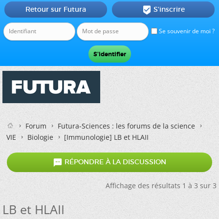
Retour sur Futura
S'inscrire

Se souvenir de moi ?
Forum
Futura-Sciences : les forums de la science
VIE
Biologie
[Immunologie]
LB et HLAII

RÉPONDRE À LA DISCUSSION
Affichage des résultats 1 à 3 sur 3
LB et HLAII