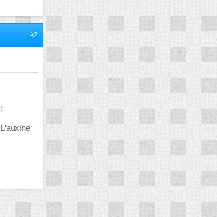
#2
!
 L'auxine