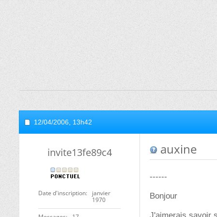
12/04/2006,
13h42
auxine
invite13fe89c4
------
Date d'inscription
janvier
Bonjour
1970
J'aimerais savoir 
Messages
17