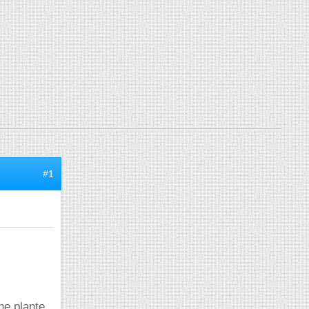
#1
ne plante