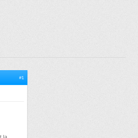
#1
t la