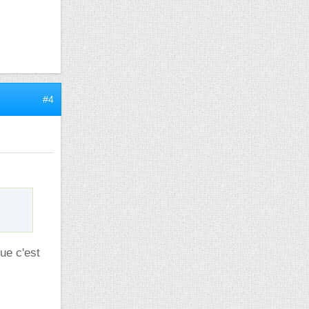
#4
que c'est