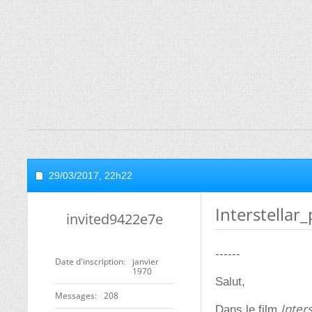
29/03/2017,
22h22
Interstellar
invited9422e7e
------
Date d'inscription
janvier
1970
Salut,
Messages
208
Inters
Dans le film