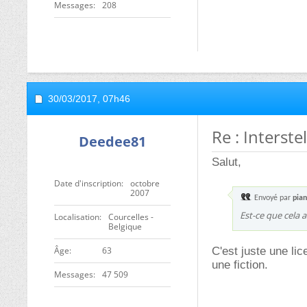
Messages
208
30/03/2017,
07h46
Re : Interst
Deedee81
Salut,
Date d'inscription
octobre
2007
Envoyé par
pia
Est-ce que cela 
Localisation
Courcelles -
Belgique
ge
63
C'est juste une lic
une fiction.
Messages
47 509