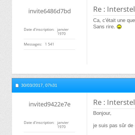
Re : Interst
invite6486d7bd
Ca, c'était une qu
Sans rire.
Date d'inscription
janvier
1970
Messages
1 541
30/03/2017,
07h31
Re : Interst
invited9422e7e
Bonjour,
Date d'inscription
janvier
je suis pas sûr d
1970