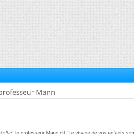
_professeur Mann
tellar
, le professeur Mann dit "Le visage de vos enfants son