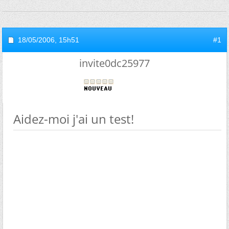
18/05/2006,
15h51
#1
invite0dc25977
Aidez-moi j'ai un test!