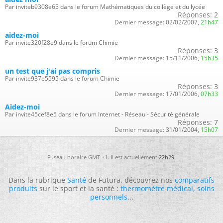
Par inviteb9308e65 dans le forum Mathématiques du collège et du lycée
Réponses:
2
Dernier message:
02/02/2007,
21h47
aidez-moi
Par invite320f28e9 dans le forum Chimie
Réponses:
3
Dernier message:
15/11/2006,
15h35
un test que j'ai pas compris
Par invite937e5595 dans le forum Chimie
Réponses:
3
Dernier message:
17/01/2006,
07h33
Aidez-moi
Par invite45cef8e5 dans le forum Internet - Réseau - Sécurité générale
Réponses:
7
Dernier message:
31/01/2004,
15h07
Fuseau horaire GMT +1. Il est actuellement
22h29
.
Dans la rubrique
Santé
de Futura, découvrez nos
comparatifs
produits
sur le sport et la santé :
thermomètre médical
,
soins
personnels
...