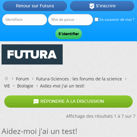
Retour sur Futura
S'inscrire

Se souvenir de moi ?
Forum
Futura-Sciences : les forums de la science
VIE
Biologie
Aidez-moi j'ai un test!

RÉPONDRE À LA DISCUSSION
Affichage des résultats 1 à 7 sur 7
Aidez-moi j'ai un test!