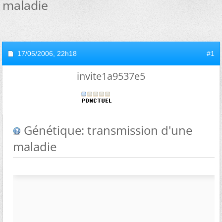
maladie
17/05/2006,
22h18
#1
invite1a9537e5
Génétique: transmission d'une
maladie