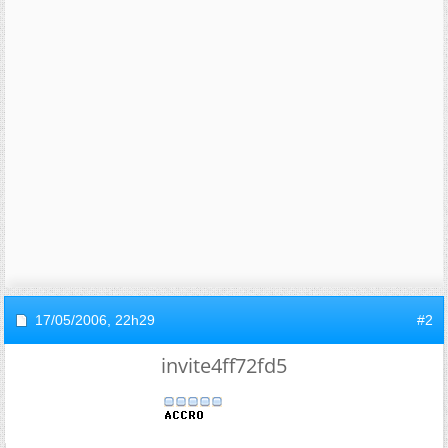
17/05/2006,
22h29
#2
invite4ff72fd5