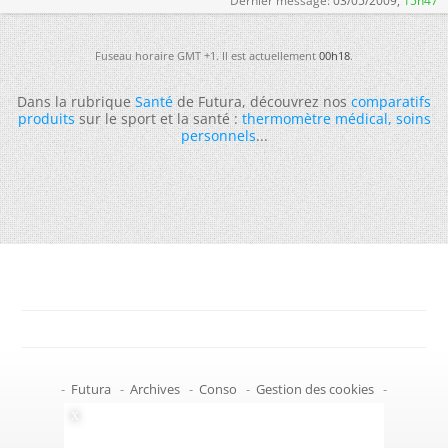
Dernier message:
03/05/2009,
15h47
Fuseau horaire GMT +1. Il est actuellement
00h18
.
Dans la rubrique
Santé
de Futura, découvrez nos
comparatifs
produits
sur le sport et la santé :
thermomètre médical
,
soins
personnels
...
-
Futura
-
Archives
-
Conso
-
Gestion des cookies
-
Politique de confidentialité
-
Haut de page