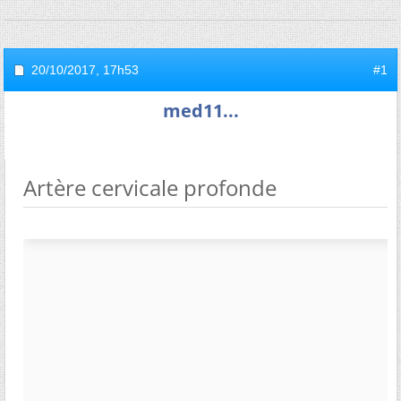
20/10/2017,
17h53
#1
med11...
Artère cervicale profonde