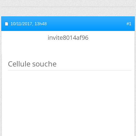
10/11/2017,
13h48
#1
invite8014af96
Cellule souche