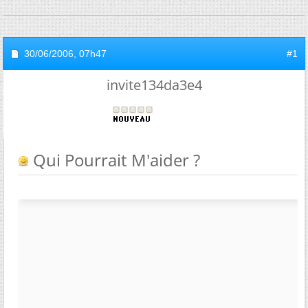
30/06/2006,
07h47
#1
invite134da3e4
Qui Pourrait M'aider ?