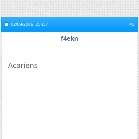
02/09/2006,
23h37
#1
f4ekn
Acariens