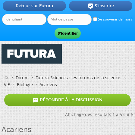
Retour sur Futura
S'inscrire

Se souvenir de moi ?
Forum
Futura-Sciences : les forums de la science
VIE
Biologie
Acariens

RÉPONDRE À LA DISCUSSION
Affichage des résultats 1 à 5 sur 5
Acariens