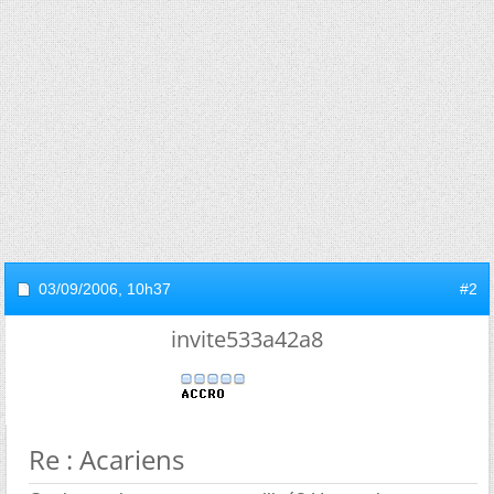
03/09/2006,
10h37
#2
invite533a42a8
Re : Acariens