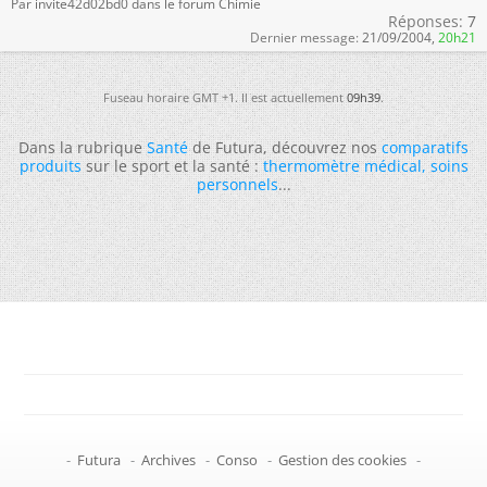
Par invite42d02bd0 dans le forum Chimie
Réponses:
7
Dernier message:
21/09/2004,
20h21
Fuseau horaire GMT +1. Il est actuellement
09h39
.
Dans la rubrique
Santé
de Futura, découvrez nos
comparatifs
produits
sur le sport et la santé :
thermomètre médical
,
soins
personnels
...
-
Futura
-
Archives
-
Conso
-
Gestion des cookies
-