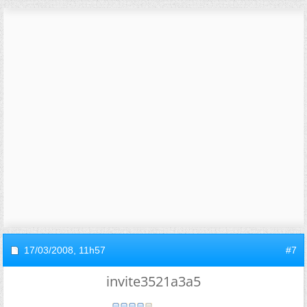
17/03/2008,
11h57
#7
invite3521a3a5