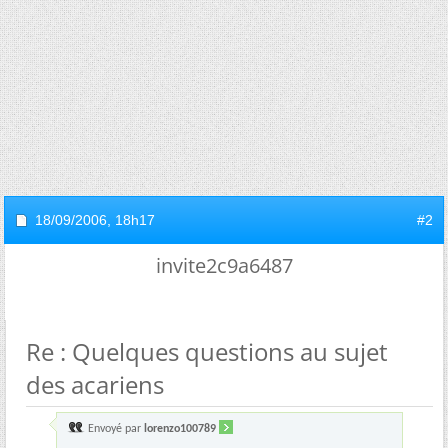
18/09/2006,
18h17
#2
invite2c9a6487
Re : Quelques questions au sujet
des acariens
Envoyé par
lorenzo100789