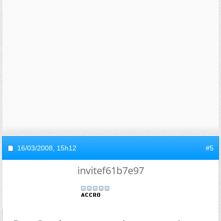
16/03/2008,
15h12
#5
invitef61b7e97