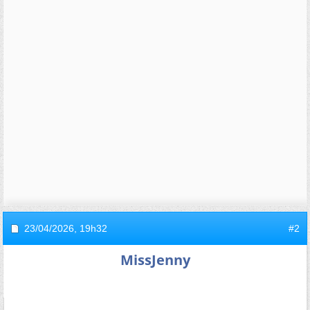
23/04/2026,
19h32
#2
MissJenny