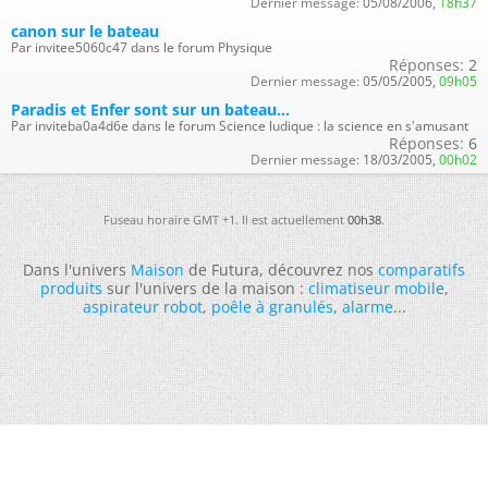
Dernier message:
05/08/2006,
18h37
canon sur le bateau
Par invitee5060c47 dans le forum Physique
Réponses:
2
Dernier message:
05/05/2005,
09h05
Paradis et Enfer sont sur un bateau...
Par inviteba0a4d6e dans le forum Science ludique : la science en s'amusant
Réponses:
6
Dernier message:
18/03/2005,
00h02
Fuseau horaire GMT +1. Il est actuellement
00h38
.
Dans l'univers
Maison
de Futura, découvrez nos
comparatifs
produits
sur l'univers de la maison :
climatiseur mobile
,
aspirateur robot
,
poêle à granulés
,
alarme
...