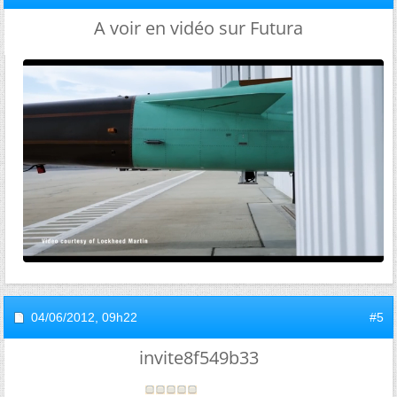
A voir en vidéo sur Futura
04/06/2012,
09h22
#5
invite8f549b33