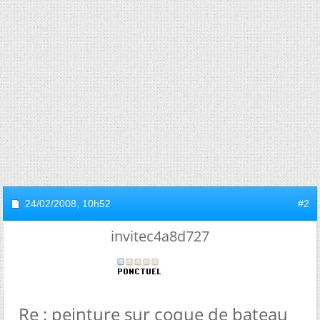
24/02/2008,
10h52
#2
invitec4a8d727
Re : peinture sur coque de bateau