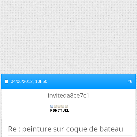
04/06/2012,
10h50
#6
inviteda8ce7c1
Re : peinture sur coque de bateau