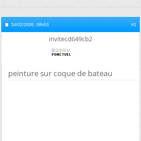
24/02/2008,
08h53
#1
invitecd649cb2
peinture sur coque de bateau