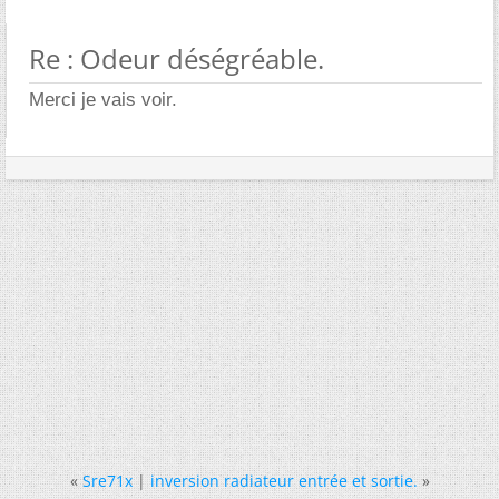
Re : Odeur déségréable.
Merci je vais voir.
«
Sre71x
|
inversion radiateur entrée et sortie.
»