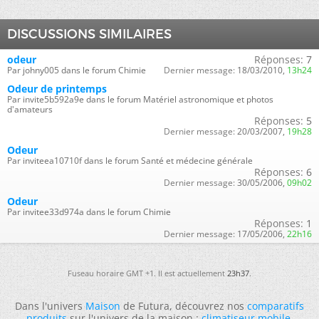
DISCUSSIONS SIMILAIRES
odeur
Réponses:
7
Par johny005 dans le forum Chimie
Dernier message:
18/03/2010,
13h24
Odeur de printemps
Par invite5b592a9e dans le forum Matériel astronomique et photos
d'amateurs
Réponses:
5
Dernier message:
20/03/2007,
19h28
Odeur
Par inviteea10710f dans le forum Santé et médecine générale
Réponses:
6
Dernier message:
30/05/2006,
09h02
Odeur
Par invitee33d974a dans le forum Chimie
Réponses:
1
Dernier message:
17/05/2006,
22h16
Fuseau horaire GMT +1. Il est actuellement
23h37
.
Dans l'univers
Maison
de Futura, découvrez nos
comparatifs
produits
sur l'univers de la maison :
climatiseur mobile
,