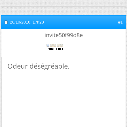
26/10/2010,
17h23
#1
invite50f99d8e
Odeur déségréable.