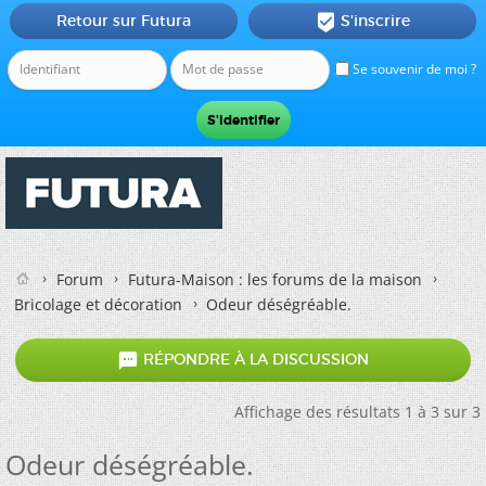
Retour sur Futura
S'inscrire

Se souvenir de moi ?
Forum
Futura-Maison : les forums de la maison
Bricolage et décoration
Odeur déségréable.

RÉPONDRE À LA DISCUSSION
Affichage des résultats 1 à 3 sur 3
Odeur déségréable.