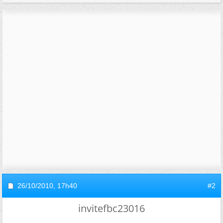
26/10/2010,
17h40
#2
invitefbc23016