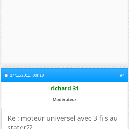
14/11/2011,
08h19
#4
richard 31
Modérateur
Re : moteur universel avec 3 fils au
stator??