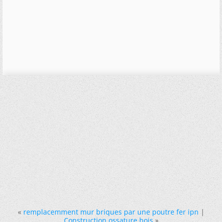
«
remplacemment mur briques par une poutre fer ipn
|
Construction ossature bois
»