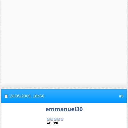
26/05/2009,
18h50
#6
emmanuel30