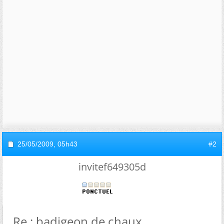
25/05/2009,
05h43
#2
invitef649305d
Re : badigeon de chaux