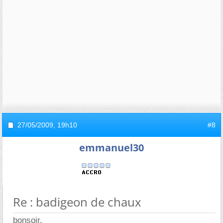
27/05/2009,
19h10
#8
emmanuel30
Re : badigeon de chaux
bonsoir.