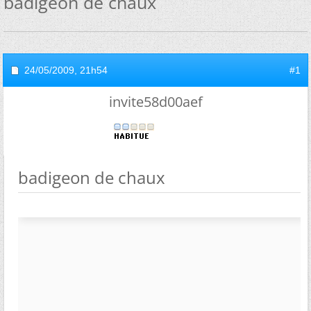
badigeon de chaux
24/05/2009,
21h54
#1
invite58d00aef
badigeon de chaux