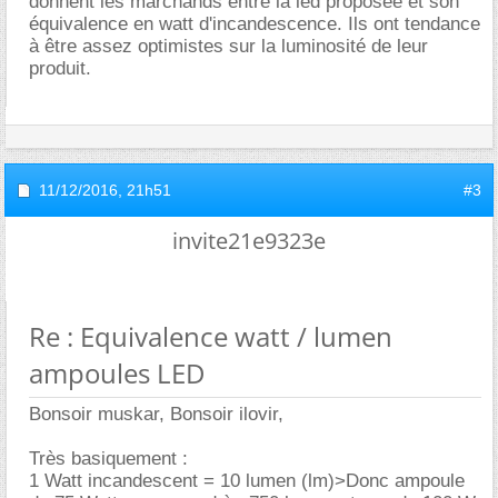
donnent les marchands entre la led proposée et son
équivalence en watt d'incandescence. Ils ont tendance
à être assez optimistes sur la luminosité de leur
produit.
11/12/2016,
21h51
#3
invite21e9323e
Re : Equivalence watt / lumen
ampoules LED
Bonsoir muskar, Bonsoir ilovir,
Très basiquement :
1 Watt incandescent = 10 lumen (lm)>Donc ampoule