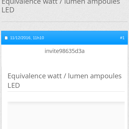
Equivalence watt / lumen ampoules
LED
11/12/2016,
11h10
#1
invite98635d3a
Equivalence watt / lumen ampoules
LED