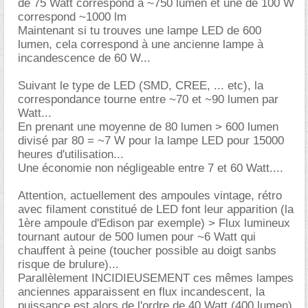
de 75 Watt correspond à ~750 lumen et une de 100 W
correspond ~1000 lm
Maintenant si tu trouves une lampe LED de 600
lumen, cela correspond à une ancienne lampe à
incandescence de 60 W...
Suivant le type de LED (SMD, CREE, ... etc), la
correspondance tourne entre ~70 et ~90 lumen par
Watt...
En prenant une moyenne de 80 lumen > 600 lumen
divisé par 80 = ~7 W pour la lampe LED pour 15000
heures d'utilisation...
Une économie non négligeable entre 7 et 60 Watt....
Attention, actuellement des ampoules vintage, rétro
avec filament constitué de LED font leur apparition (la
1ère ampoule d'Edison par exemple) > Flux lumineux
tournant autour de 500 lumen pour ~6 Watt qui
chauffent à peine (toucher possible au doigt sanbs
risque de brulure)...
Parallèlement INCIDIEUSEMENT ces mêmes lampes
anciennes apparaissent en flux incandescent, la
puissance est alors de l'ordre de 40 Watt (400 lumen)