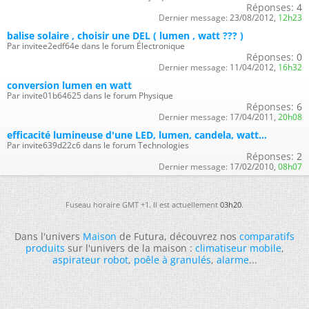
Réponses:
4
Dernier message:
23/08/2012,
12h23
balise solaire , choisir une DEL ( lumen , watt ??? )
Par invitee2edf64e dans le forum Électronique
Réponses:
0
Dernier message:
11/04/2012,
16h32
conversion lumen en watt
Par invite01b64625 dans le forum Physique
Réponses:
6
Dernier message:
17/04/2011,
20h08
efficacité lumineuse d'une LED, lumen, candela, watt...
Par invite639d22c6 dans le forum Technologies
Réponses:
2
Dernier message:
17/02/2010,
08h07
Fuseau horaire GMT +1. Il est actuellement
03h20
.
Dans l'univers
Maison
de Futura, découvrez nos
comparatifs
produits
sur l'univers de la maison :
climatiseur mobile
,
aspirateur robot
,
poêle à granulés
,
alarme
...