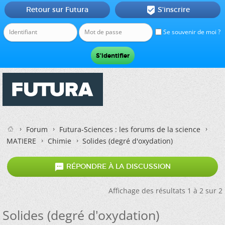
Retour sur Futura
S'inscrire

Se souvenir de moi ?
Forum
Futura-Sciences : les forums de la science
MATIERE
Chimie
Solides (degré d'oxydation)

RÉPONDRE À LA DISCUSSION
Affichage des résultats 1 à 2 sur 2
Solides (degré d'oxydation)