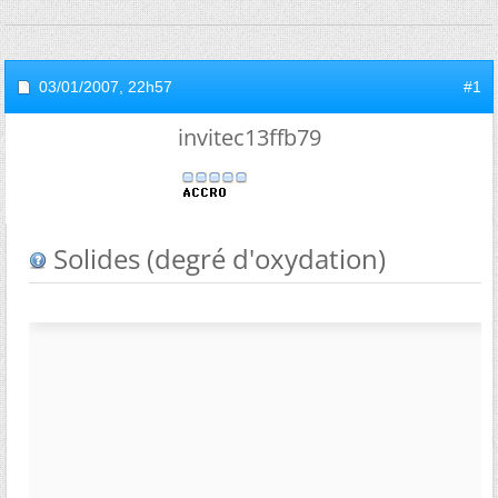
03/01/2007,
22h57
#1
invitec13ffb79
Solides (degré d'oxydation)