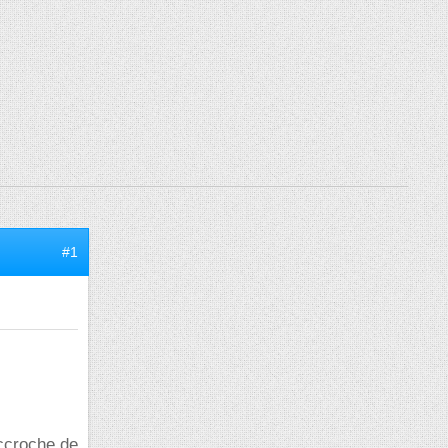
#1
accroche de