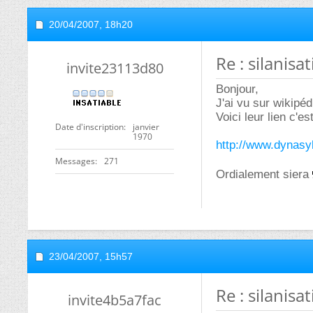
20/04/2007,
18h20
Re : silanisa
invite23113d80
Bonjour,
J'ai vu sur wikipé
Voici leur lien c'es
Date d'inscription
janvier
1970
http://www.dynasy
Messages
271
Ordialement siera
23/04/2007,
15h57
Re : silanisa
invite4b5a7fac