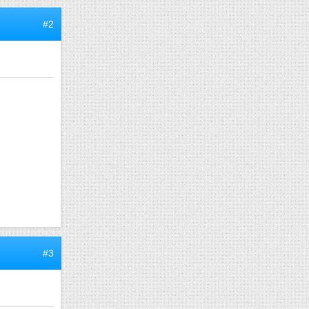
#2
#3