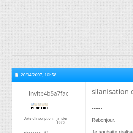
20/04/2007,
10h58
silanisation 
invite4b5a7fac
------
Date d'inscription
janvier
Rebonjour,
1970
Je souhaite réalis
Messages
52