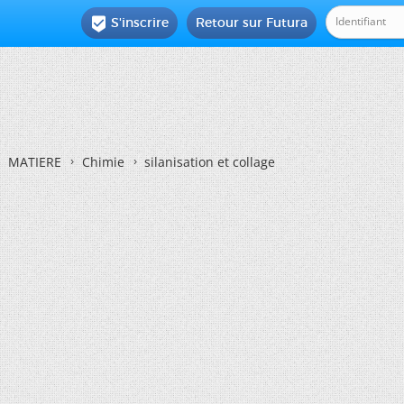
S'inscrire
Retour sur Futura

MATIERE
Chimie
silanisation et collage