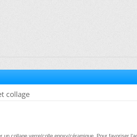
et collage
er un collage verre/colle epoxy/céramique. Pour favoriser l'