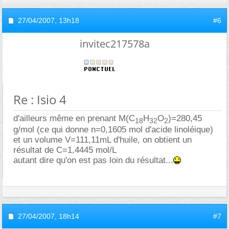
27/04/2007,
13h18
#6
invitec217578a
Re : Isio 4
d'ailleurs même en prenant M(C
H
O
)=280,45
18
32
2
g/mol (ce qui donne n=0,1605 mol d'acide linoléique)
et un volume V=111,11mL d'huile, on obtient un
résultat de C=1,4445 mol/L
autant dire qu'on est pas loin du résultat...
27/04/2007,
18h14
#7