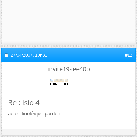
27/04/2007,
19h31
#12
invite19aee40b
Re : Isio 4
acide linoléique pardon!