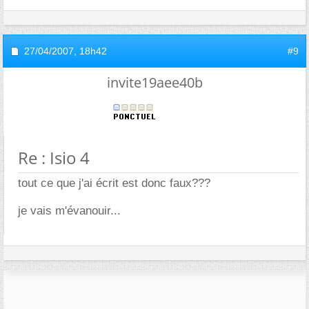
27/04/2007,
18h42
#9
invite19aee40b
Re : Isio 4
tout ce que j'ai écrit est donc faux???
je vais m'évanouir...