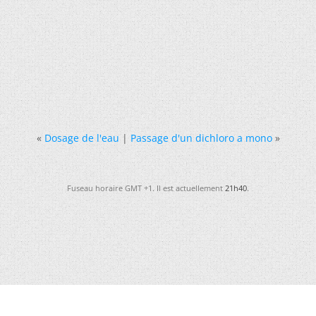
«
Dosage de l'eau
|
Passage d'un dichloro a mono
»
Fuseau horaire GMT +1. Il est actuellement
21h40
.