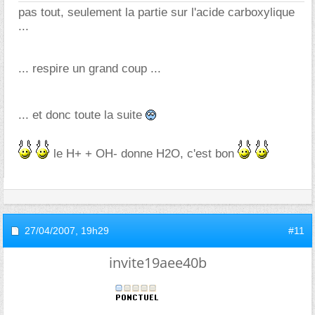
pas tout, seulement la partie sur l'acide carboxylique
...
... respire un grand coup ...
... et donc toute la suite
le H+ + OH- donne H2O, c'est bon
27/04/2007,
19h29
#11
invite19aee40b