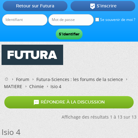
Retour sur Futura
S'inscrire

Se souvenir de moi ?
Forum
Futura-Sciences : les forums de la science
MATIERE
Chimie
Isio 4

RÉPONDRE À LA DISCUSSION
Affichage des résultats 1 à 13 sur 13
Isio 4