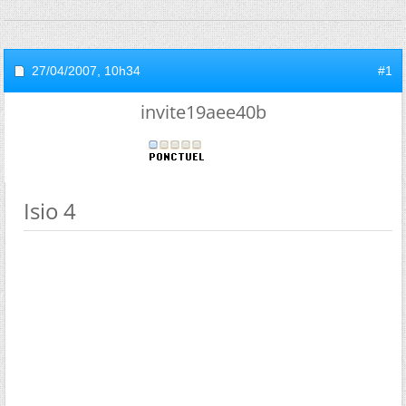
27/04/2007,
10h34
#1
invite19aee40b
Isio 4