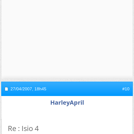
27/04/2007,
18h45
#10
HarleyApril
Re : Isio 4