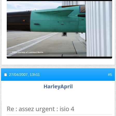
27/04/2007,
13h11
#5
HarleyApril
Re : assez urgent : isio 4