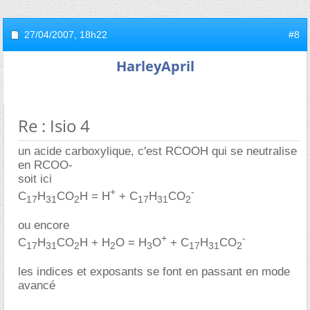
27/04/2007,
18h22
#8
HarleyApril
Re : Isio 4
un acide carboxylique, c'est RCOOH qui se neutralise
en RCOO-
soit ici
+
-
C
H
CO
H = H
+ C
H
CO
17
31
2
17
31
2
ou encore
+
-
C
H
CO
H + H
O = H
O
+ C
H
CO
17
31
2
2
3
17
31
2
les indices et exposants se font en passant en mode
avancé