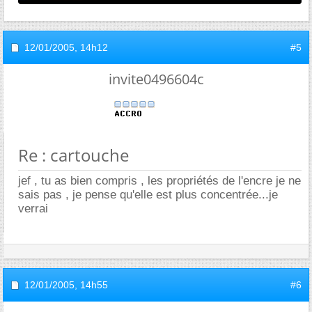
12/01/2005,
14h12
#5
invite0496604c
Re : cartouche
jef , tu as bien compris , les propriétés de l'encre je ne
sais pas , je pense qu'elle est plus concentrée...je
verrai
12/01/2005,
14h55
#6