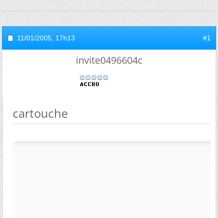
11/01/2005,
17h13
#1
invite0496604c
cartouche