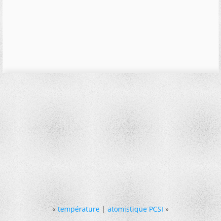
«
température
|
atomistique PCSI
»