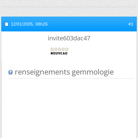
12/01/2005,
08h26
#1
invite603dac47
renseignements gemmologie