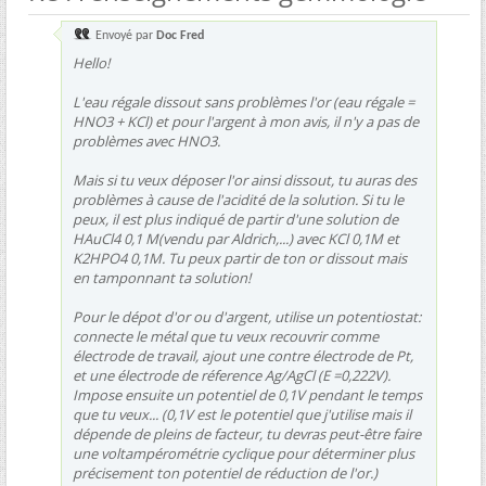
Envoyé par
Doc Fred
Hello!
L'eau régale dissout sans problèmes l'or (eau régale =
HNO3 + KCl) et pour l'argent à mon avis, il n'y a pas de
problèmes avec HNO3.
Mais si tu veux déposer l'or ainsi dissout, tu auras des
problèmes à cause de l'acidité de la solution. Si tu le
peux, il est plus indiqué de partir d'une solution de
HAuCl4 0,1 M(vendu par Aldrich,...) avec KCl 0,1M et
K2HPO4 0,1M. Tu peux partir de ton or dissout mais
en tamponnant ta solution!
Pour le dépot d'or ou d'argent, utilise un potentiostat:
connecte le métal que tu veux recouvrir comme
électrode de travail, ajout une contre électrode de Pt,
et une électrode de réference Ag/AgCl (E =0,222V).
Impose ensuite un potentiel de 0,1V pendant le temps
que tu veux... (0,1V est le potentiel que j'utilise mais il
dépende de pleins de facteur, tu devras peut-être faire
une voltampérométrie cyclique pour déterminer plus
précisement ton potentiel de réduction de l'or.)