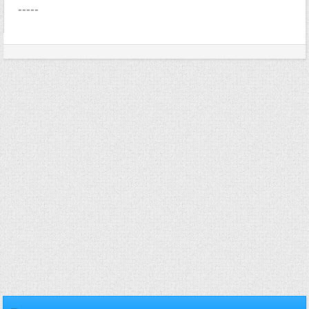
-----