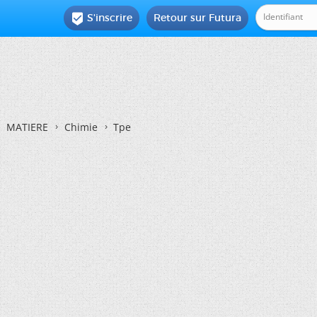
S'inscrire
Retour sur Futura

MATIERE
Chimie
Tpe