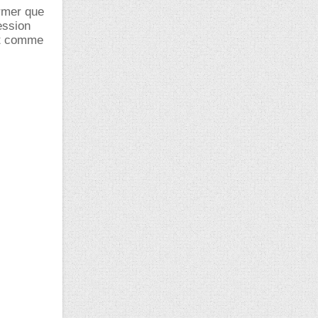
ermer que
ession
tit comme