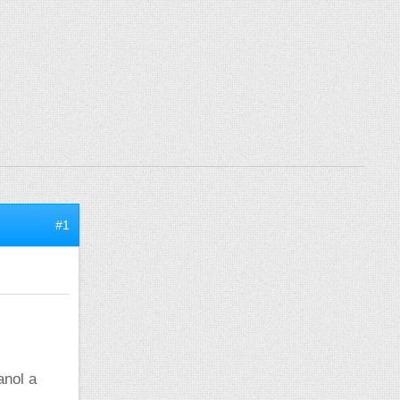
#1
anol a