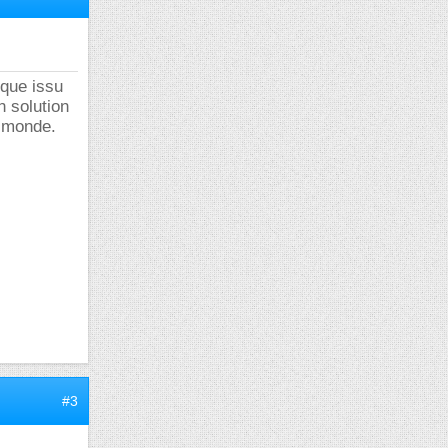
ique issu
n solution
u monde.
#3