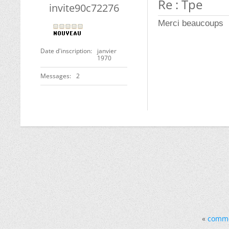
Re : Tpe
invite90c72276
Merci beaucoups
Date d'inscription
janvier
1970
Messages
2
«
commen