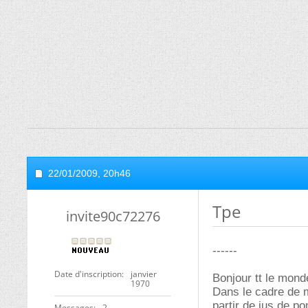
22/01/2009,
20h46
Tpe
invite90c72276
------
Date d'inscription
janvier
Bonjour tt le mond
1970
Dans le cadre de m
partir de jus de p
Messages
2