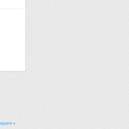
ropane
»