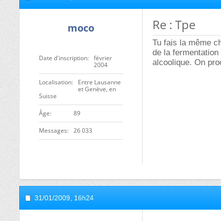
Re : Tpe
moco
Tu fais la même ch
de la fermentation
Date d'inscription
février
alcoolique. On pro
2004
Localisation
Entre Lausanne
et Genève, en
Suisse
ge
89
Messages
26 033
31/01/2009,
16h24