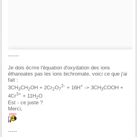
------
Je dois écrire l'équation d'oxydation des ions
éthanoates pas les ions bichromate, voici ce que j'ai
fait :
2-
+
3CH
CH
OH + 2Cr
O
+ 16H
-> 3CH
COOH +
3
2
2
7
3
3+
4Cr
+ 11H
O
2
Est - ce juste ?
Merci,
-----