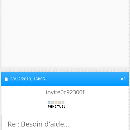
28/12/2010,
16h05
#3
invite0c92300f
Re : Besoin d'aide...