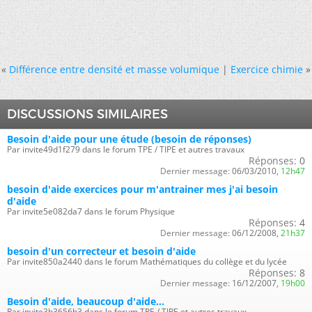
«
Différence entre densité et masse volumique
|
Exercice chimie
»
DISCUSSIONS SIMILAIRES
Besoin d'aide pour une étude (besoin de réponses)
Par invite49d1f279 dans le forum TPE / TIPE et autres travaux
Réponses:
0
Dernier message:
06/03/2010,
12h47
besoin d'aide exercices pour m'antrainer mes j'ai besoin
d'aide
Par invite5e082da7 dans le forum Physique
Réponses:
4
Dernier message:
06/12/2008,
21h37
besoin d'un correcteur et besoin d'aide
Par invite850a2440 dans le forum Mathématiques du collège et du lycée
Réponses:
8
Dernier message:
16/12/2007,
19h00
Besoin d'aide, beaucoup d'aide...
Par invite3b3656b3 dans le forum TPE / TIPE et autres travaux