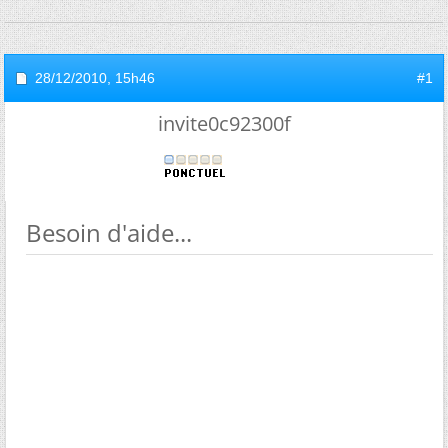
28/12/2010,
15h46
#1
invite0c92300f
Besoin d'aide...