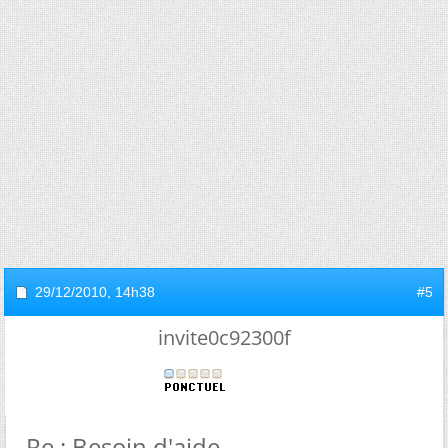
29/12/2010,
14h38
#5
invite0c92300f
Re : Besoin d'aide...