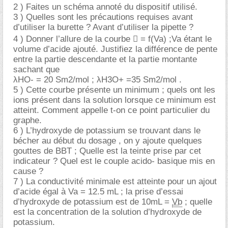
2 ) Faites un schéma annoté du dispositif utilisé.
3 ) Quelles sont les précautions requises avant
d’utiliser la burette ? Avant d’utiliser la pipette ?
4 ) Donner l’allure de la courbe  = f(Va) ;Va étant le
volume d’acide ajouté. Justifiez la différence de pente
entre la partie descendante et la partie montante
sachant que
λHO- = 20 Sm2/mol ; λH3O+ =35 Sm2/mol .
5 ) Cette courbe présente un minimum ; quels ont les
ions présent dans la solution lorsque ce minimum est
atteint. Comment appelle t-on ce point particulier du
graphe.
6 ) L’hydroxyde de potassium se trouvant dans le
bécher au début du dosage , on y ajoute quelques
gouttes de BBT ; Quelle est la teinte prise par cet
indicateur ? Quel est le couple acido- basique mis en
cause ?
7 ) La conductivité minimale est atteinte pour un ajout
d’acide égal à Va = 12.5 mL ; la prise d’essai
d’hydroxyde de potassium est de 10mL =
Vb
; quelle
est la concentration de la solution d’hydroxyde de
potassium.