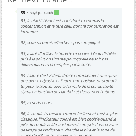
Envoyé par
ZuIIchI
I)1) le réactif titrant est celui dont tu connais la
concentration et le titré celui dont la concentration est
inconnue.
I)2) schéma burette/becher c pas compliqué
I)3) avant d'utiliser la burette tu la lave à l'eau distillée
puis à la solution titrante pour qu'elle ne soit pas
diluée quand tu la remplies par la suite.
I)4) l'allure c'est 2 demi droite normalement une qui a
une pente négative et l'autre une positive. pourquoi ?
tu peux le trouver avec la formule de la conductivité
sigma en fonction des lambda et des concentrations
I)5) c'est du cours
I)6) le couple tu peux le trouver facilement c'est le plus
classique. l'indicateur coloré est bien choisie quand le
pKa du couple acido-basique est compris dans la zone
de virage de l'indicateur. cherche le pKa et la zone de
virage du BBT et tu trouveras la réponse.