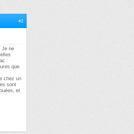
#2
. Je ne
telles
bac
bures que
re chez un
les sont
rouées, et