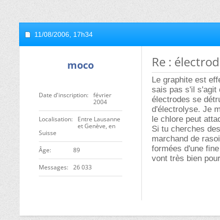
11/08/2006,
17h34
Re : électro
moco
Le graphite est ef
sais pas s'il s'agi
Date d'inscription
février
électrodes se détr
2004
d'électrolyse. Je 
le chlore peut att
Localisation
Entre Lausanne
et Genève, en
Si tu cherches des
Suisse
marchand de rasoir
formées d'une fine
ge
89
vont très bien pou
Messages
26 033