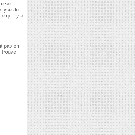
te se
rolyse du
e qu'il y a
ut pas en
e trouve