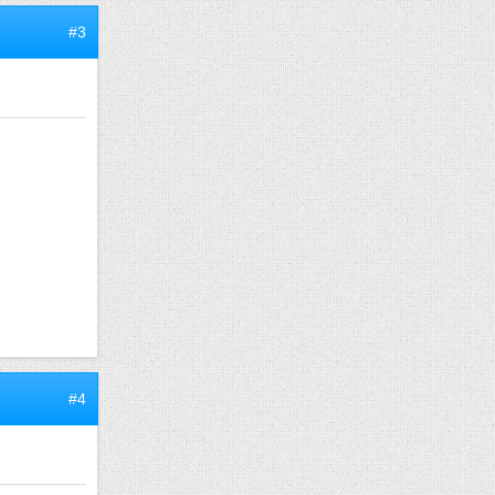
#3
#4