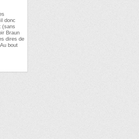
es
il donc
t (sans
oir Braun
es dires de
 Au bout