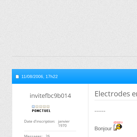
11/08/2006,
17h22
Electrodes e
invitefbc9b014
------
Date d'inscription
janvier
1970
Bonjour
Messages
26