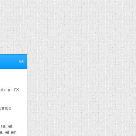
#3
tenir l'X
 année
re, et
e, et en