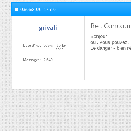
03/05/2026,
17h10
Re : Concour
grivali
Bonjour
oui, vous pouvez, 
Date d'inscription
février
Le danger - bien ré
2015
Messages
2 640