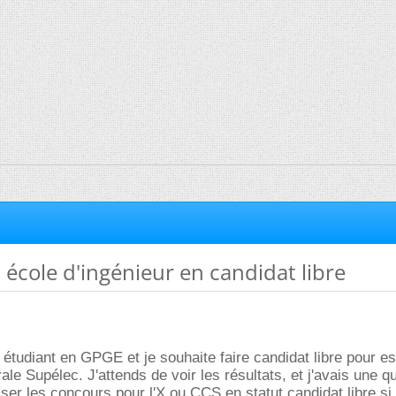
école d'ingénieur en candidat libre
n étudiant en GPGE et je souhaite faire candidat libre pour e
rale Supélec. J'attends de voir les résultats, et j'avais une qu
sser les concours pour l'X ou CCS en statut candidat libre si