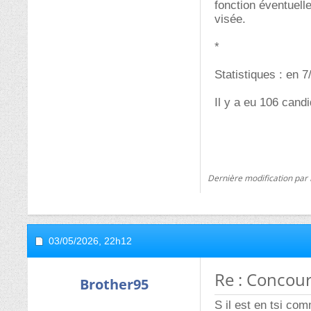
fonction éventuelle
visée.
*
Statistiques : en 7
Il y a eu 106 cand
Dernière modification par
03/05/2026,
22h12
Re : Concour
Brother95
S il est en tsi co