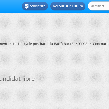
S'inscrire
Retour sur Futura

ement
Le 1er cycle postbac : du Bac à Bac+3
CPGE
Concours 
andidat libre