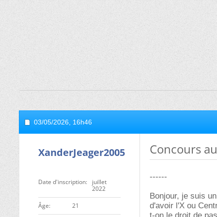
03/05/2026,
16h46
Concours au 
XanderJeager2005
------
Date d'inscription
juillet
2022
Bonjour, je suis u
d'avoir l'X ou Cent
ge
21
t-on le droit de pa