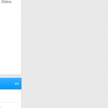
filière
#4
e