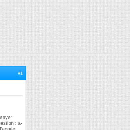
#1
ssayer
estion : a-
 l'année