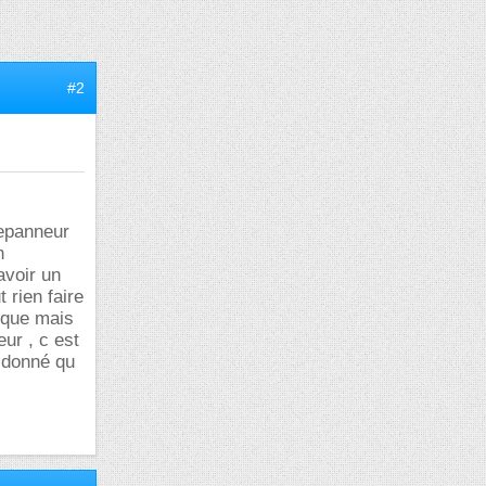
#2
depanneur
n
avoir un
 rien faire
arque mais
ur , c est
t donné qu