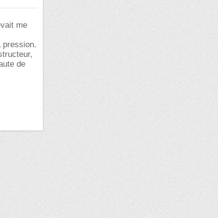
evait me
a pression.
structeur,
aute de