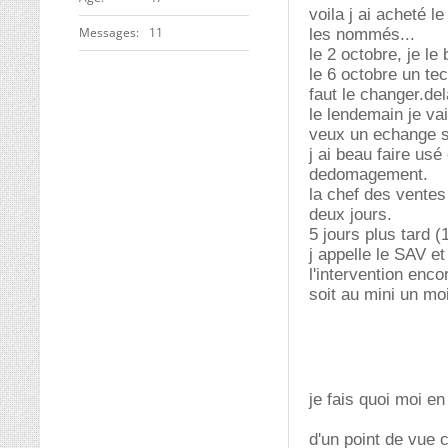
voila j ai acheté 
Messages
11
les nommés...
le 2 octobre, je le
le 6 octobre un te
faut le changer.dela
le lendemain je va
veux un echange s
j ai beau faire us
dedomagement.
la chef des ventes
deux jours.
5 jours plus tard (
j appelle le SAV et
l'intervention enco
soit au mini un m
je fais quoi moi en
d'un point de vue c