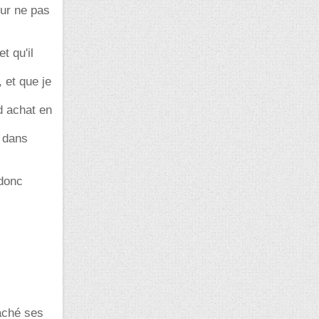
our ne pas
t qu'il
 et que je
d achat en
e dans
 donc
raché ses