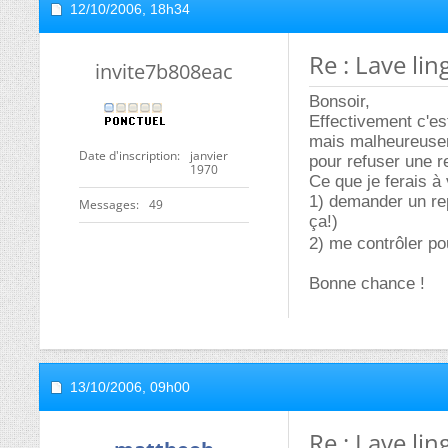
12/10/2006,
18h34
Re : Lave li
invite7b808eac
Bonsoir,
Effectivement c'es
mais malheureuseme
Date d'inscription
janvier
pour refuser une r
1970
Ce que je ferais à 
1) demander un rep
Messages
49
ça!)
2) me contrôler po
Bonne chance !
13/10/2006,
09h00
Re : Lave li