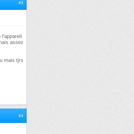
#3
l'appareil
 mais assez
u mais tjrs
#4