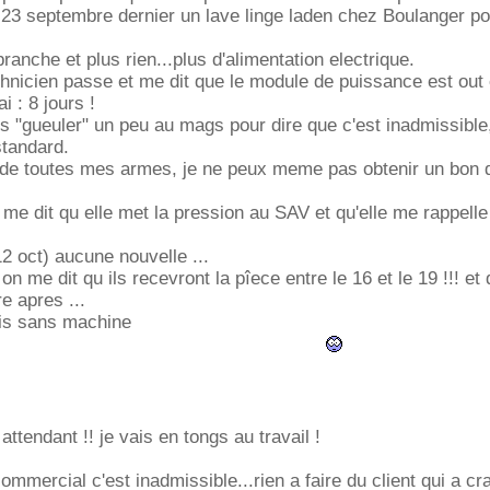
le 23 septembre dernier un lave linge laden chez Boulanger p
 branche et plus rien...plus d'alimentation electrique.
chnicien passe et me dit que le module de puissance est out e
i : 8 jours !
is "gueuler" un peu au mags pour dire que c'est inadmissible,
tandard.
é de toutes mes armes, je ne peux meme pas obtenir un bon 
 me dit qu elle met la pression au SAV et qu'elle me rappell
12 oct) aucune nouvelle ...
 on me dit qu ils recevront la pîece entre le 16 et le 19 !!! et
re apres ...
ois sans machine
 attendant !! je vais en tongs au travail !
ommercial c'est inadmissible...rien a faire du client qui a c