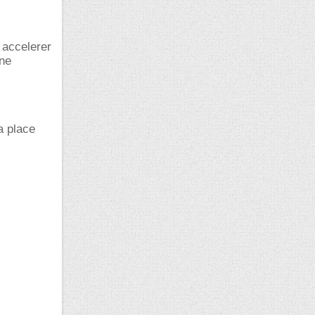
 accelerer
ine
a place