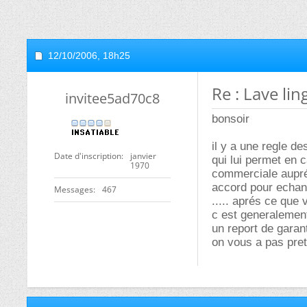
12/10/2006,
18h25
Re : Lave li
invitee5ad70c8
bonsoir
il y a une regle d
Date d'inscription
janvier
qui lui permet en 
1970
commerciale auprés
accord pour echang
Messages
467
..... aprés ce que
c est generalement
un report de garan
on vous a pas preté