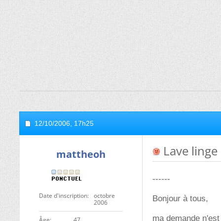
12/10/2006,
17h25
Lave linge
mattheoh
------
Date d'inscription
octobre
Bonjour à tous,
2006
ma demande n'est p
ge
47