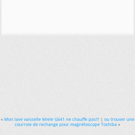
«
Mon lave vaisselle Miele G641 ne chauffe pas!!!
|
ou trouver une
courroie de rechange pour magnétoscope Toshiba
»