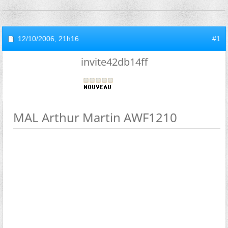
12/10/2006,
21h16
#1
invite42db14ff
MAL Arthur Martin AWF1210