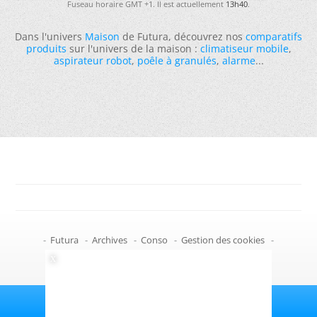
Fuseau horaire GMT +1. Il est actuellement
13h40
.
Dans l'univers
Maison
de Futura, découvrez nos
comparatifs
produits
sur l'univers de la maison :
climatiseur mobile
,
aspirateur robot
,
poêle à granulés
,
alarme
...
-
Futura
-
Archives
-
Conso
-
Gestion des cookies
-
Politique de confidentialité
-
Haut de page