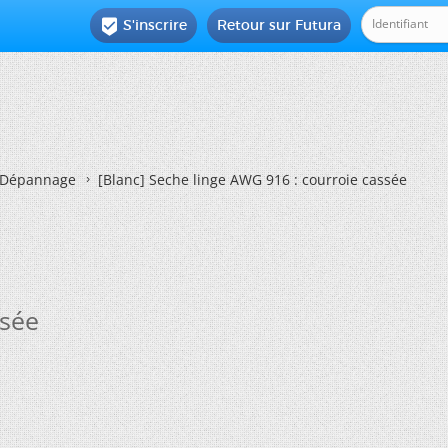
S'inscrire
Retour sur Futura

Dépannage
[Blanc]
Seche linge AWG 916 : courroie cassée
ssée