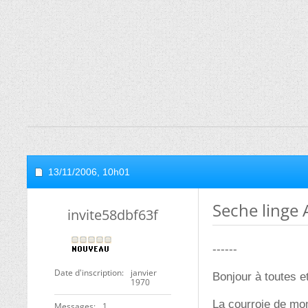
13/11/2006,
10h01
Seche linge 
invite58dbf63f
------
Date d'inscription
janvier
Bonjour à toutes et
1970
La courroie de mo
Messages
1