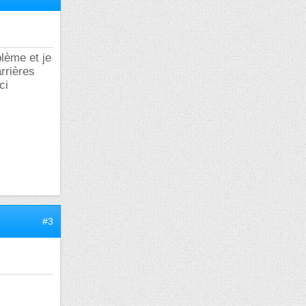
lème et je
arrières
ci
#3