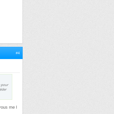
#4
e pour
céder
vous me l