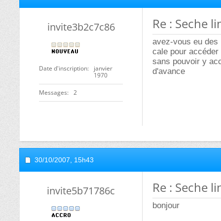
Re : Seche l
invite3b2c7c86
avez-vous eu des 
cale pour accéder à
sans pouvoir y acc
Date d'inscription
janvier
d'avance
1970
Messages
2
30/10/2007,
15h43
Re : Seche l
invite5b71786c
bonjour