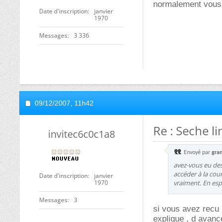
normalement vous d
Date d'inscription
janvier
1970
Messages
3 336
09/12/2007,
11h42
Re : Seche l
invitec6c0c1a8
Envoyé par
gran
avez-vous eu des
accéder à la cour
Date d'inscription
janvier
1970
vraiment. En esp
Messages
3
si vous avez recu 
explique , d avanc