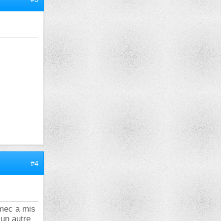
#4
 mec a mis
 un autre