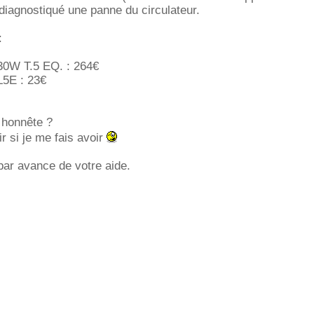
iagnostiqué une panne du circulateur.
:
30W T.5 EQ. : 264
L5E : 23
l honnête ?
r si je me fais avoir
par avance de votre aide.