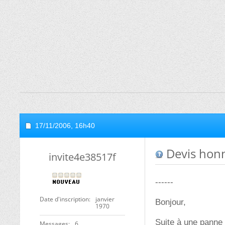
17/11/2006,
16h40
Devis honn
invite4e38517f
------
Date d'inscription
janvier
Bonjour,
1970
Suite à une panne 
Messages
6