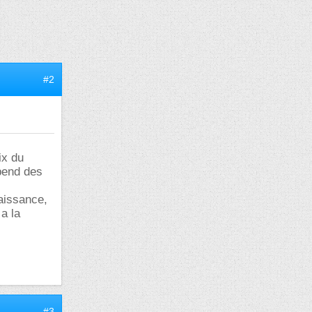
#2
ix du
épend des
aissance,
 a la
#3