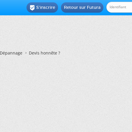
S'inscrire
Retour sur Futura

Dépannage
Devis honnête ?