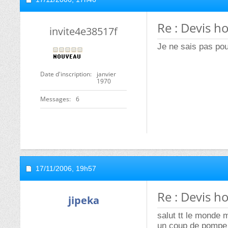
Re : Devis h
invite4e38517f
Je ne sais pas pour
Date d'inscription
janvier
1970
Messages
6
17/11/2006,
19h57
Re : Devis h
jipeka
salut tt le monde 
un coup de pompe a