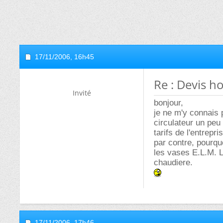
17/11/2006,
16h45
Re : Devis h
Invité
bonjour,
je ne m'y connais 
circulateur un peu
tarifs de l'entrepri
par contre, pourqu
les vases E.L.M. Le
chaudiere.
17/11/2006,
17h46