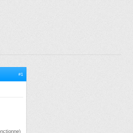
#1
onctionne)