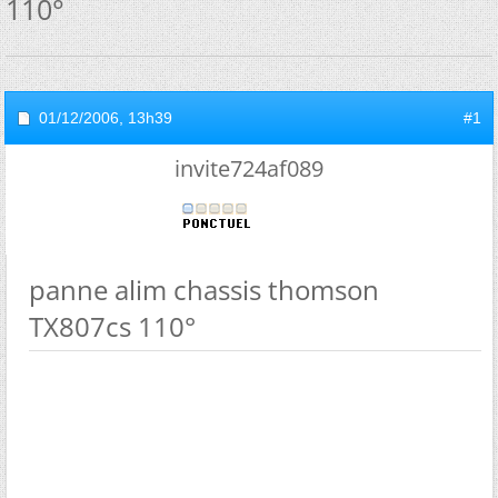
110°
01/12/2006,
13h39
#1
invite724af089
panne alim chassis thomson
TX807cs 110°