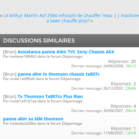
«
LV Arthur Martin Asf 2584 refusant de chauffer l'eau :(
|
machine
a laver chauffe plus?
»
DISCUSSIONS SIMILAIRES
[Brun]
Assiatance panne Alim TVC Sony Chassis AE4
Par inviteee188463 dans le forum Dépannage
Réponses:
20
Dernier message:
24/06/2008,
16h13
[Brun]
panne alim tv thomson chassis tx807c
Par invite1abff6a6 dans le forum Dépannage
Réponses:
2
Dernier message:
26/12/2007,
23h06
[Brun]
Tv Thomson Tx807cs Plus Rien
Par invite1a91b1aa dans le forum Dépannage
Réponses:
4
Dernier message:
30/08/2007,
20h16
panne alim su télé thomson
Par invitedacb286a dans le forum Dépannage
Réponses:
1
Dernier message:
11/08/2007,
12h19