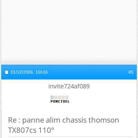
01/12/2006,
15h16
#5
invite724af089
Re : panne alim chassis thomson
TX807cs 110°