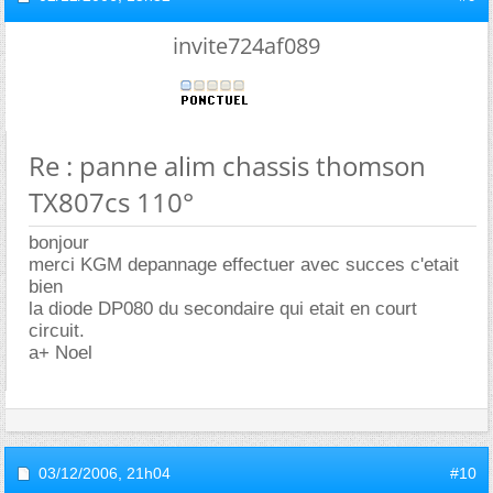
invite724af089
Re : panne alim chassis thomson
TX807cs 110°
bonjour
merci KGM depannage effectuer avec succes c'etait
bien
la diode DP080 du secondaire qui etait en court
circuit.
a+ Noel
03/12/2006,
21h04
#10