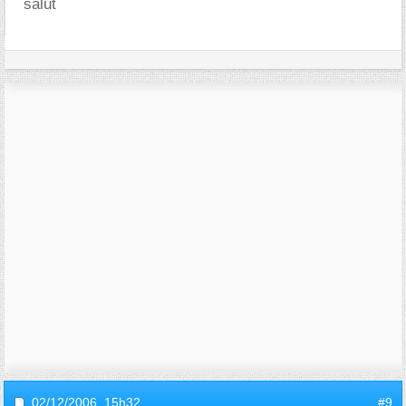
salut
02/12/2006,
15h32
#9