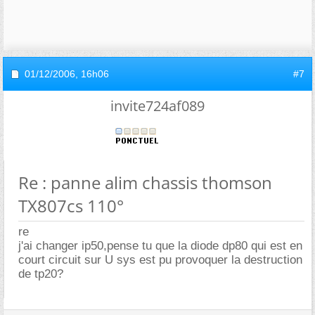
01/12/2006,
16h06
#7
invite724af089
Re : panne alim chassis thomson
TX807cs 110°
re
j'ai changer ip50,pense tu que la diode dp80 qui est en
court circuit sur U sys est pu provoquer la destruction
de tp20?