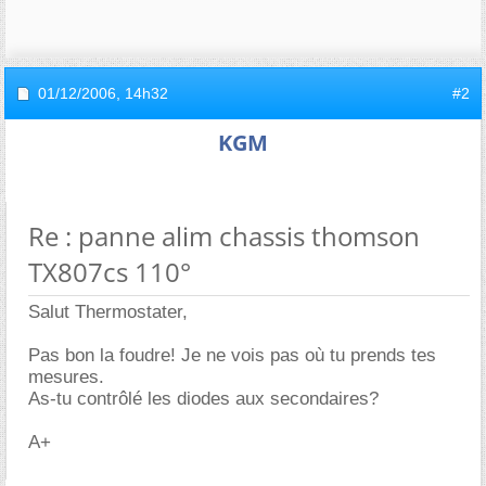
01/12/2006,
14h32
#2
KGM
Re : panne alim chassis thomson
TX807cs 110°
Salut Thermostater,
Pas bon la foudre! Je ne vois pas où tu prends tes
mesures.
As-tu contrôlé les diodes aux secondaires?
A+