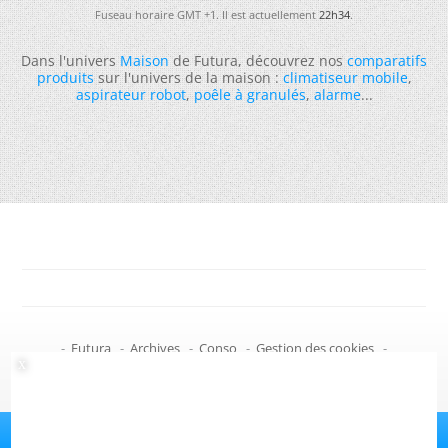
Fuseau horaire GMT +1. Il est actuellement
22h34
.
Dans l'univers
Maison
de Futura, découvrez nos
comparatifs
produits
sur l'univers de la maison :
climatiseur mobile
,
aspirateur robot
,
poêle à granulés
,
alarme
...
-
Futura
-
Archives
-
Conso
-
Gestion des cookies
-
Politique de confidentialité
-
Haut de page