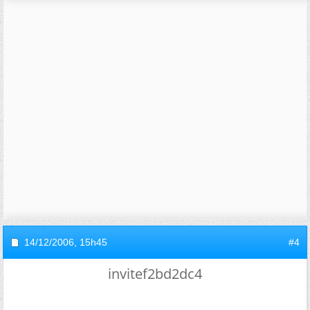
14/12/2006,
15h45
#4
invitef2bd2dc4