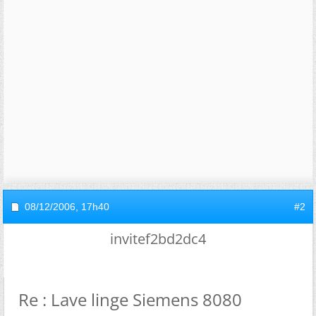
08/12/2006,
17h40
#2
invitef2bd2dc4
Re : Lave linge Siemens 8080