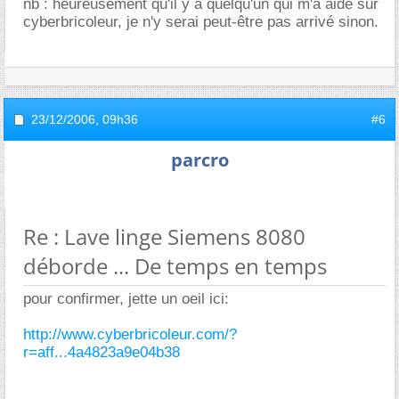
nb : heureusement qu'il y a quelqu'un qui m'a aidé sur
cyberbricoleur, je n'y serai peut-être pas arrivé sinon.
23/12/2006,
09h36
#6
parcro
Re : Lave linge Siemens 8080
déborde ... De temps en temps
pour confirmer, jette un oeil ici:
http://www.cyberbricoleur.com/?
r=aff...4a4823a9e04b38