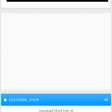
22/12/2006,
17h19
#5
invitef2bd2dc4