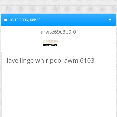
16/12/2006,
08h25
#1
invite69c3b9f0
lave linge whirlpool awm 6103