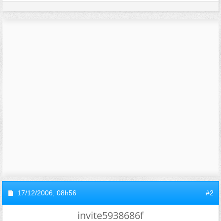
17/12/2006,
08h56
#2
invite5938686f