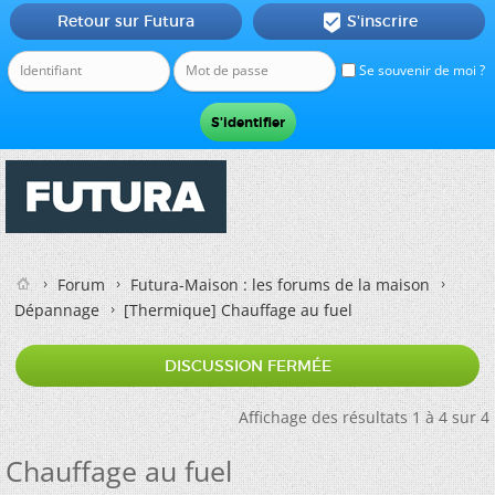
Retour sur Futura
S'inscrire

Se souvenir de moi ?
Forum
Futura-Maison : les forums de la maison
Dépannage
[Thermique]
Chauffage au fuel
DISCUSSION FERMÉE
Affichage des résultats 1 à 4 sur 4
Chauffage au fuel