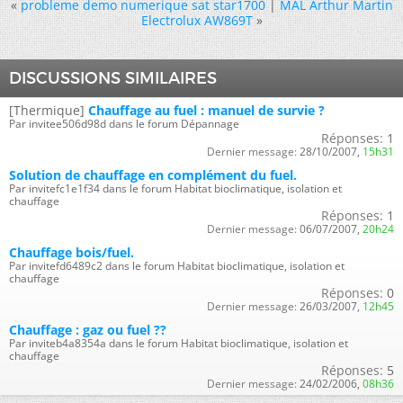
«
probleme demo numerique sat star1700
|
MAL Arthur Martin
Electrolux AW869T
»
DISCUSSIONS SIMILAIRES
[Thermique]
Chauffage au fuel : manuel de survie ?
Par invitee506d98d dans le forum Dépannage
Réponses:
1
Dernier message:
28/10/2007,
15h31
Solution de chauffage en complément du fuel.
Par invitefc1e1f34 dans le forum Habitat bioclimatique, isolation et
chauffage
Réponses:
1
Dernier message:
06/07/2007,
20h24
Chauffage bois/fuel.
Par invitefd6489c2 dans le forum Habitat bioclimatique, isolation et
chauffage
Réponses:
0
Dernier message:
26/03/2007,
12h45
Chauffage : gaz ou fuel ??
Par inviteb4a8354a dans le forum Habitat bioclimatique, isolation et
chauffage
Réponses:
5
Dernier message:
24/02/2006,
08h36