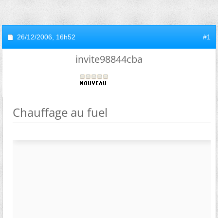
26/12/2006,
16h52
#1
invite98844cba
Chauffage au fuel