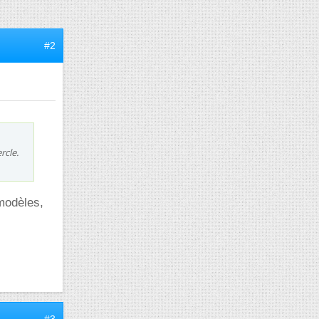
#2
rcle.
modèles,