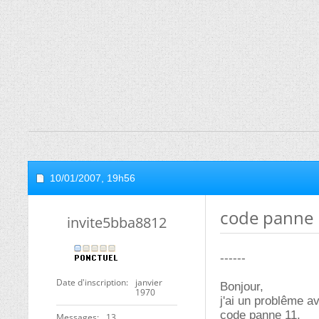
10/01/2007,
19h56
code panne 
invite5bba8812
------
Date d'inscription
janvier
Bonjour,
1970
j'ai un problême a
code panne 11,
Messages
13