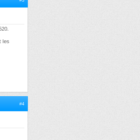
#3
520.
t les
#4