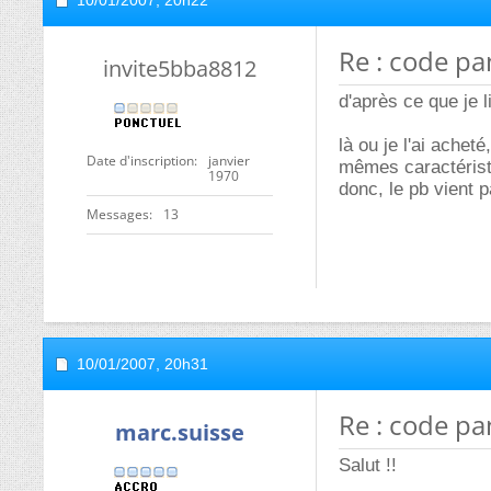
10/01/2007,
20h22
Re : code pa
invite5bba8812
d'après ce que je 
là ou je l'ai achet
Date d'inscription
janvier
mêmes caractérist
1970
donc, le pb vient 
Messages
13
10/01/2007,
20h31
Re : code pa
marc.suisse
Salut !!