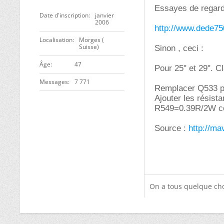
Essayes de regarde
Date d'inscription
janvier
2006
http://www.dede7
Localisation
Morges (
Suisse)
Sinon , ceci :
ge
47
Pour 25" et 29". C
Messages
7 771
Remplacer Q533 p
Ajouter les résis
R549=0.39R/2W co
Source :
http://ma
On a tous quelque cho