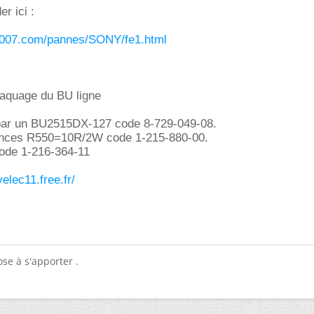
r ici :
5007.com/pannes/SONY/fe1.html
laquage du BU ligne
ar un BU2515DX-127 code 8-729-049-08.
tances R550=10R/2W code 1-215-880-00.
de 1-216-364-11
velec11.free.fr/
se à s'apporter .