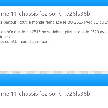
nne 11 chassis fe2 sony kv28ls36b
lis partout , tout le monde remplace le BU 2515 PAR LE bu 2
é, on m'a que le bu 2515 ne se faisait plus et que le 2520 avai
iques.
pas du BU; mais d'autre part
nne 11 chassis fe2 sony kv28ls36b