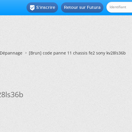
S'inscrire
Retour sur Futura

Dépannage
[Brun]
code panne 11 chassis fe2 sony kv28ls36b
28ls36b