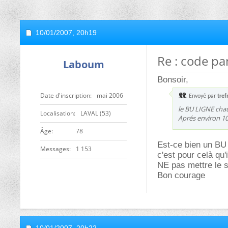
10/01/2007,
20h19
Re : code pa
Laboum
Bonsoir,
Date d'inscription
mai 2006
Envoyé par
tre
le BU LIGNE chau
Localisation
LAVAL (53)
Aprés environ 10
ge
78
Est-ce bien un BU 
Messages
1 153
c'est pour celà qu
NE pas mettre le s
Bon courage