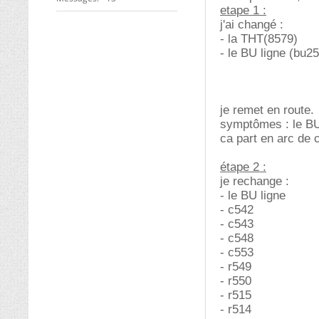
etape 1 :
j'ai changé :
- la THT(8579)
- le BU ligne (bu25
je remet en route.
symptômes : le BU
ca part en arc de 
étape 2 :
je rechange :
- le BU ligne
- c542
- c543
- c548
- c553
- r549
- r550
- r515
- r514