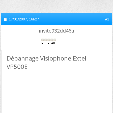
17/01/2007,
16h27
#1
invite932dd46a
Dépannage Visiophone Extel
VP500E