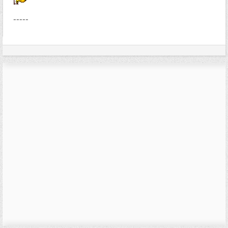
-----