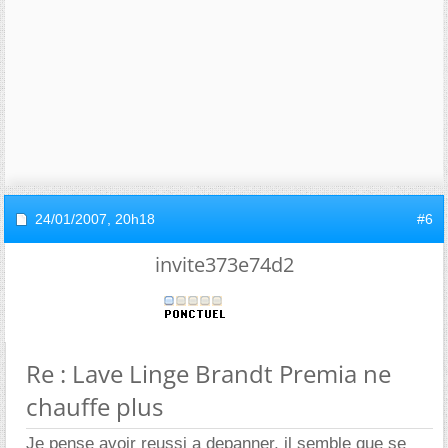
24/01/2007,
20h18
#6
invite373e74d2
Re : Lave Linge Brandt Premia ne
chauffe plus
Je pense avoir reussi a depanner, il semble que se