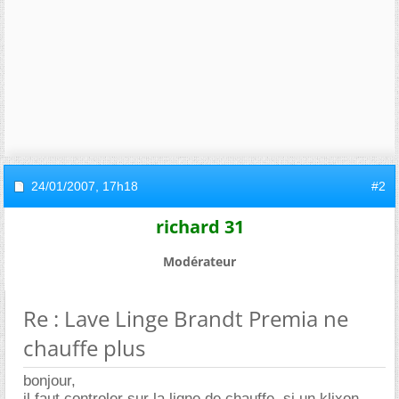
24/01/2007,
17h18
#2
richard 31
Modérateur
Re : Lave Linge Brandt Premia ne
chauffe plus
bonjour,
il faut controler sur la ligne de chauffe, si un klixon