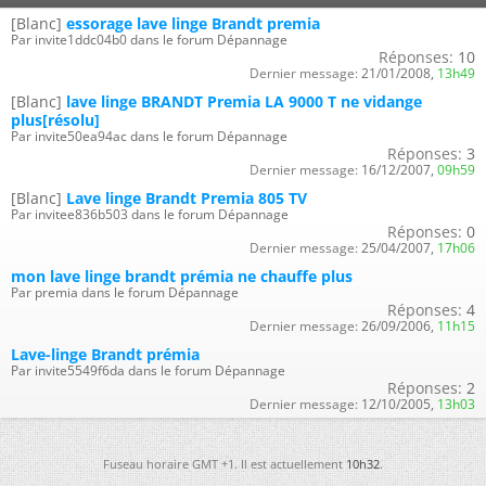
[Blanc]
essorage lave linge Brandt premia
Par invite1ddc04b0 dans le forum Dépannage
Réponses:
10
Dernier message:
21/01/2008,
13h49
[Blanc]
lave linge BRANDT Premia LA 9000 T ne vidange
plus[résolu]
Par invite50ea94ac dans le forum Dépannage
Réponses:
3
Dernier message:
16/12/2007,
09h59
[Blanc]
Lave linge Brandt Premia 805 TV
Par invitee836b503 dans le forum Dépannage
Réponses:
0
Dernier message:
25/04/2007,
17h06
mon lave linge brandt prémia ne chauffe plus
Par premia dans le forum Dépannage
Réponses:
4
Dernier message:
26/09/2006,
11h15
Lave-linge Brandt prémia
Par invite5549f6da dans le forum Dépannage
Réponses:
2
Dernier message:
12/10/2005,
13h03
Fuseau horaire GMT +1. Il est actuellement
10h32
.