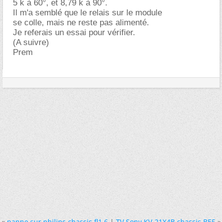
5 k à 60°, et 8,79 k à 90°.
Il m'a semblé que le relais sur le module
se colle, mais ne reste pas alimenté.
Je referais un essai pour vérifier.
(A suivre)
Prem
«
panne sur philips chassis fl1.6
|
TV Sony KV-21X4B chassis BE5
»