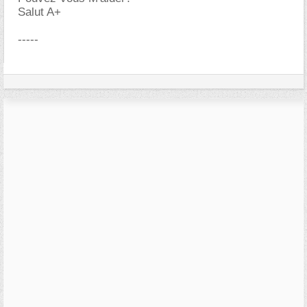
Salut A+
-----