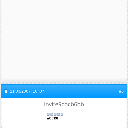
21/03/2007,
10h07
#6
invite9cbcb6bb