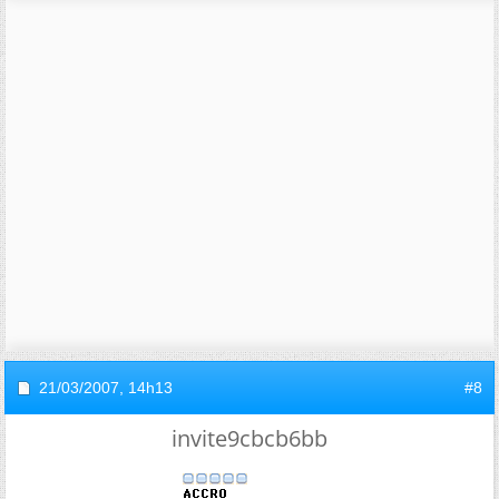
21/03/2007,
14h13
#8
invite9cbcb6bb