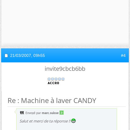
21/03/2007,
09h55
#4
invite9cbcb6bb
Re : Machine à laver CANDY
Envoyé par
marc.suisse
Salut et merci de ta réponse !!