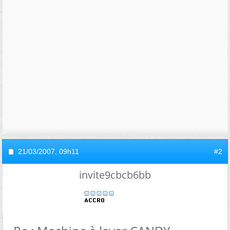
21/03/2007,
09h11
#2
invite9cbcb6bb