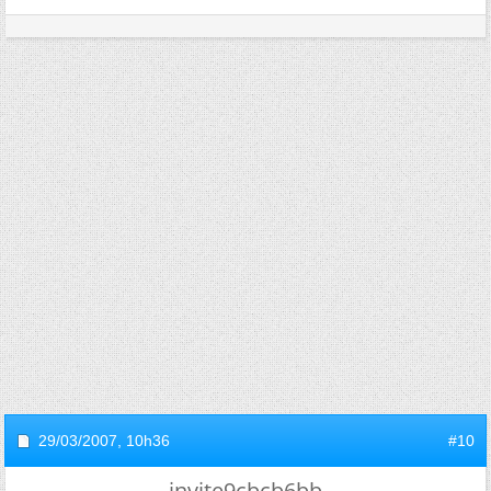
29/03/2007,
10h36
#10
invite9cbcb6bb