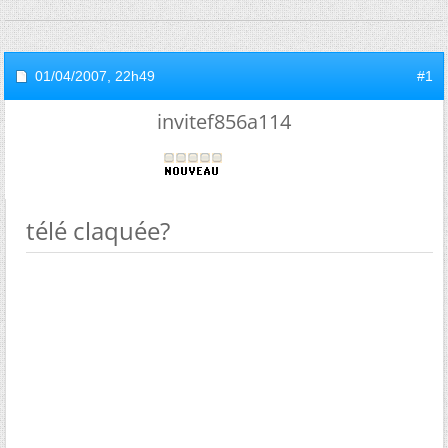
01/04/2007,
22h49
#1
invitef856a114
télé claquée?