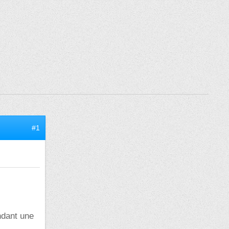
#1
ndant une