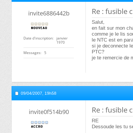
Re : fusible
invite6886442b
Salut,
en fait sur mon ch
comme je le lis so
Date d'inscription
janvier
le NTC est en paral
1970
si je deconnecte le
PTC?
Messages
5
je te remercie de 
09/04/2007,
19h58
Re : fusible
invite0f514b90
RE
Dessoude les tu se