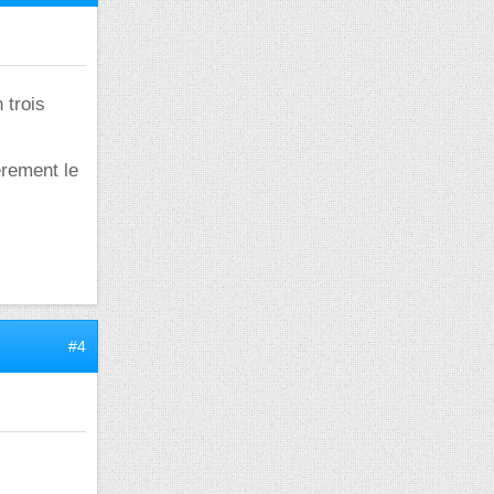
 trois
èrement le
#4