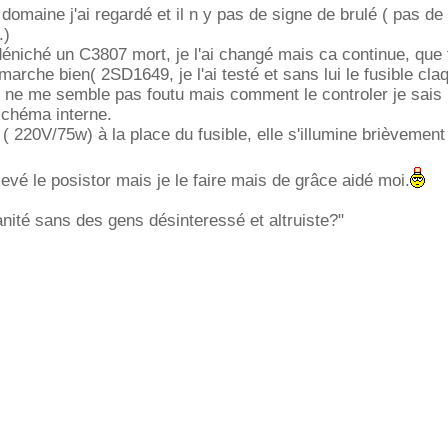
domaine j'ai regardé et il n y pas de signe de brulé ( pas de 
.)
 déniché un C3807 mort, je l'ai changé mais ca continue, que 
marche bien( 2SD1649, je l'ai testé et sans lui le fusible claq
 ne me semble pas foutu mais comment le controler je sais 
schéma interne.
 ( 220V/75w) à la place du fusible, elle s'illumine brièvement
levé le posistor mais je le faire mais de grâce aidé moi.
anité sans des gens désinteressé et altruiste?"