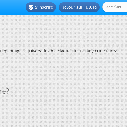
S'inscrire
Retour sur Futura

Dépannage
[Divers]
fusible claque sur TV sanyo.Que faire?
re?