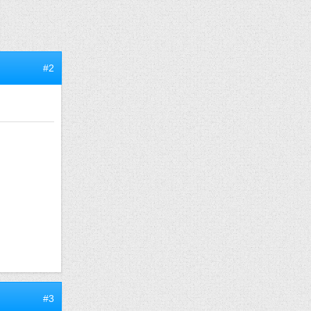
#2
#3