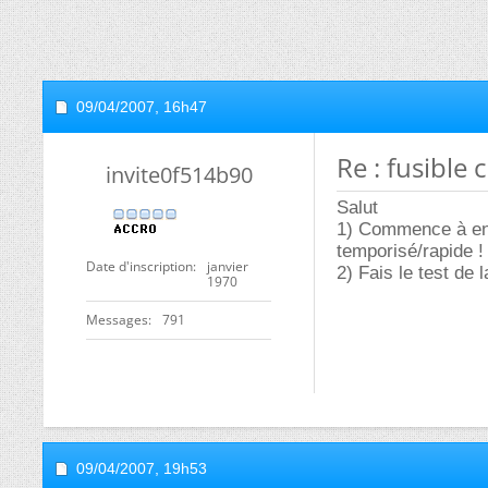
09/04/2007,
16h47
Re : fusible
invite0f514b90
Salut
1) Commence à enle
temporisé/rapide !
Date d'inscription
janvier
2) Fais le test de 
1970
Messages
791
09/04/2007,
19h53