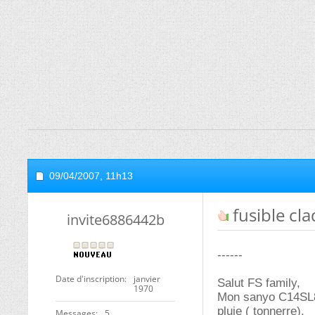
09/04/2007,
11h13
fusible cl
invite6886442b
------
Date d'inscription
janvier
Salut FS family,
1970
Mon sanyo C14SL83
pluie ( tonnerre).
Messages
5