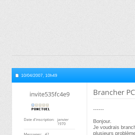
10/04/2007,
10h49
Brancher PC 
invite535fc4e9
------
Date d'inscription
janvier
Bonjour.
1970
Je voudrais branch
plusieurs problème
Messages
42