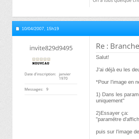
On a tous quelque cho
10/04/2007,
15h19
Re : Brancher
invite829d9495
Salut!
J'ai déjà eu les d
Date d'inscription
janvier
1970
*Pour l'image en n
Messages
9
1) Dans les paramè
uniquement"
2)Essayer ça:
"paramétre d'affi
puis sur l'image de 