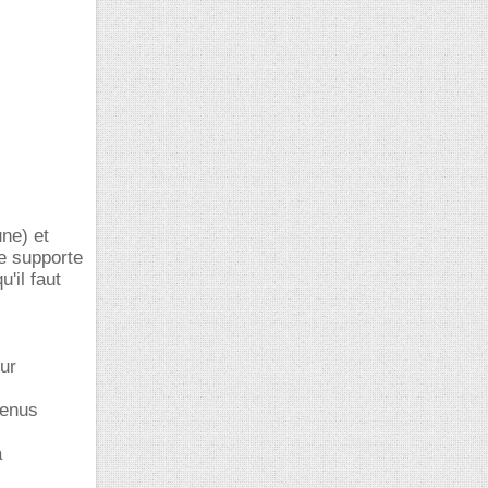
ne) et
ne supporte
'il faut
eur
menus
a