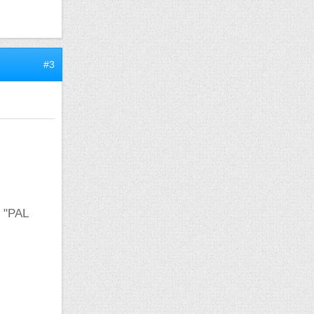
#3
n "PAL