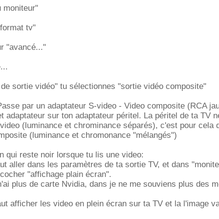
u moniteur"
 format tv"
ur "avancé..."
...
 de sortie vidéo" tu sélectionnes "sortie vidéo composite"
 Passe par un adaptateur S-video - Video composite (RCA jau
t adaptateur sur ton adaptateur péritel. La péritel de ta TV 
-video (luminance et chrominance séparés), c'est pour cela qu
mposite (luminance et chromonance "mélangés")
 qui reste noir lorsque tu lis une video:
aut aller dans les paramètres de ta sortie TV, et dans "monit
 cocher "affichage plain écran".
n'ai plus de carte Nvidia, dans je ne me souviens plus des 
faut afficher les video en plein écran sur ta TV et la l'image v