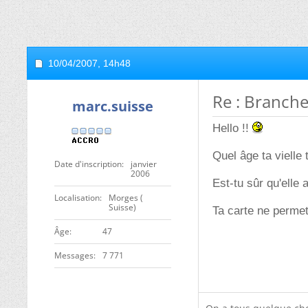
10/04/2007,
14h48
Re : Brancher
marc.suisse
Hello !!
Quel âge ta vielle 
Date d'inscription
janvier
2006
Est-tu sûr qu'elle
Localisation
Morges (
Suisse)
Ta carte ne permet
ge
47
Messages
7 771