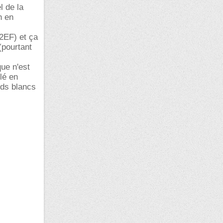
l de la
n en
2EF) et ça
pourtant
que n'est
lé en
rds blancs