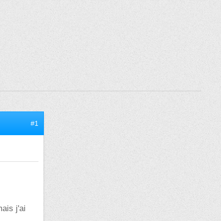
#1
is j'ai