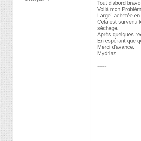
Tout d'abord bravo
Voilà mon Problèm
Large" achetée en 2
Cela est survenu l
séchage.
Après quelques rech
En espérant que qu
Merci d'avance.
Mydriaz
-----