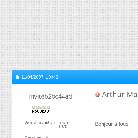
11/04/2007,
19h42
Arthur Mar
inviteb2bc44ad
------
Date d'inscription
janvier
Bonjour à tous,
1970
Messages
4