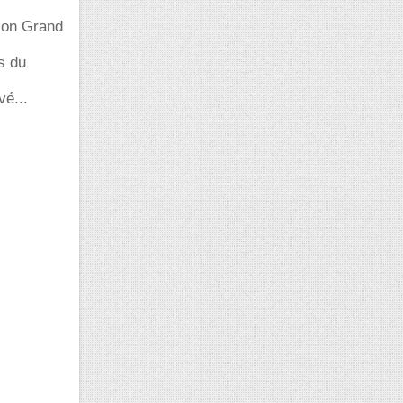
ion Grand
s du
vé...