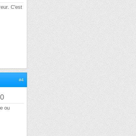
eur. C'est
#4
40
ge ou