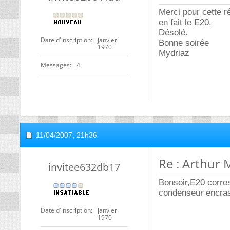
Merci pour cette r
en fait le E20.
Désolé.
Date d'inscription
janvier
Bonne soirée
1970
Mydriaz
Messages
4
11/04/2007,
21h36
Re : Arthur 
invitee632db17
Bonsoir,E20 corre
condenseur encra
Date d'inscription
janvier
1970