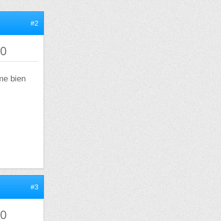
#2
40
me bien
#3
40