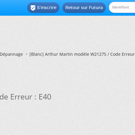
S'inscrire
Retour sur Futura

Dépannage
[Blanc]
Arthur Martin modèle W2127S / Code Erreur 
e Erreur : E40