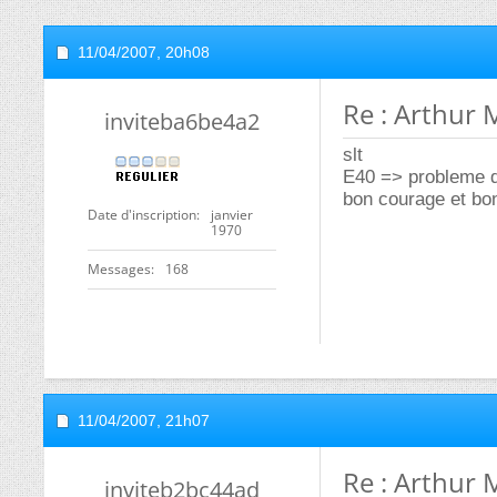
11/04/2007,
20h08
Re : Arthur 
inviteba6be4a2
slt
E40 => probleme de
bon courage et b
Date d'inscription
janvier
1970
Messages
168
11/04/2007,
21h07
Re : Arthur 
inviteb2bc44ad