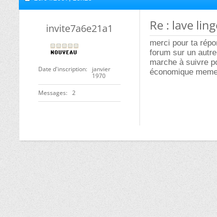
Re : lave li
invite7a6e21a1
merci pour ta rép
forum sur un autre
marche à suivre po
Date d'inscription
janvier
économique meme s
1970
Messages
2