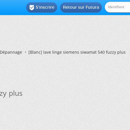
S'inscrire
Retour sur Futura

Dépannage
[Blanc]
lave linge siemens siwamat 540 fuzzy plus
zy plus