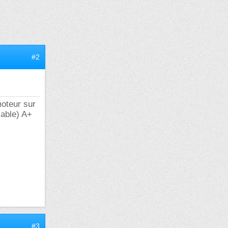
#2
moteur sur
iable) A+
#3