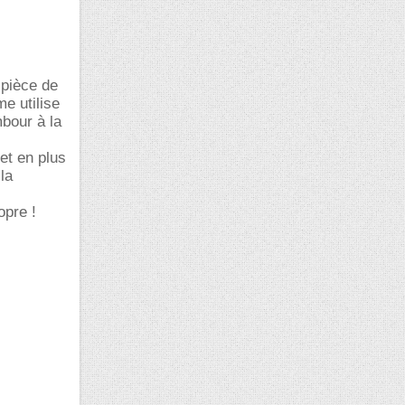
 pièce de
e utilise
mbour à la
et en plus
la
opre !