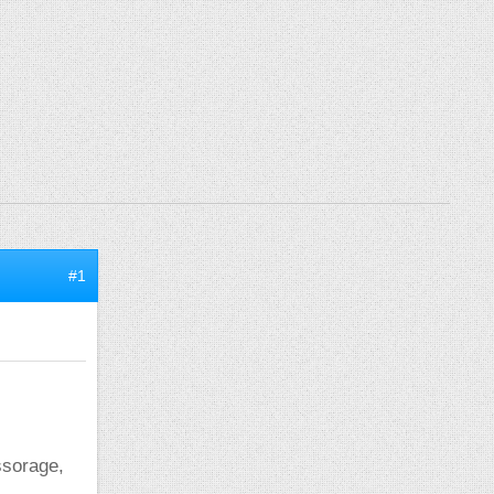
#1
ssorage,