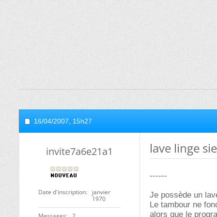
16/04/2007,
15h27
lave linge s
invite7a6e21a1
------
Date d'inscription
janvier
Je possède un lav
1970
Le tambour ne fon
alors que le prog
Messages
2