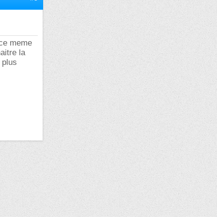
r ce meme
itre la
 plus