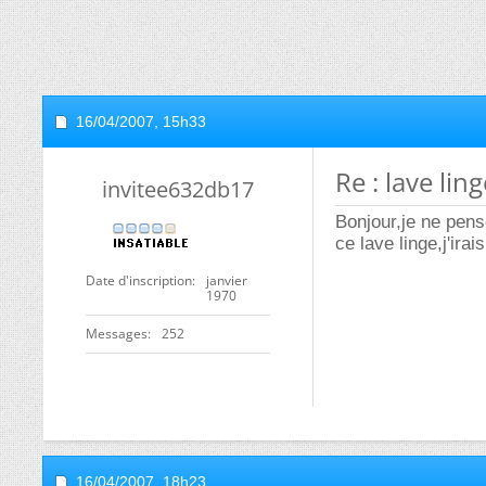
16/04/2007,
15h33
Re : lave li
invitee632db17
Bonjour,je ne pens
ce lave linge,j'ira
Date d'inscription
janvier
1970
Messages
252
16/04/2007,
18h23