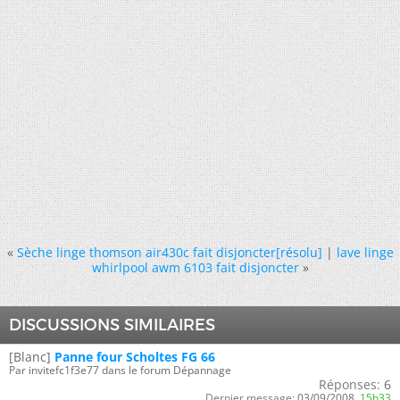
«
Sèche linge thomson air430c fait disjoncter[résolu]
|
lave linge
whirlpool awm 6103 fait disjoncter
»
DISCUSSIONS SIMILAIRES
[Blanc]
Panne four Scholtes FG 66
Par invitefc1f3e77 dans le forum Dépannage
Réponses:
6
Dernier message:
03/09/2008,
15h33