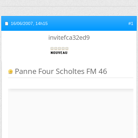
16/06/2007,
14h15
#1
invitefca32ed9
Panne Four Scholtes FM 46