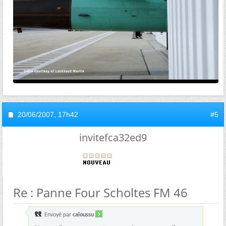
20/06/2007,
17h42
#5
invitefca32ed9
Re : Panne Four Scholtes FM 46
Envoyé par
caloussu