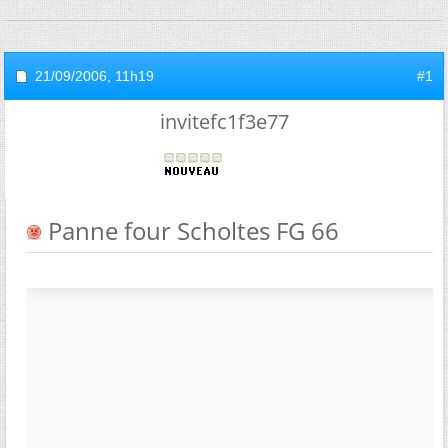
21/09/2006,
11h19
#1
invitefc1f3e77
Panne four Scholtes FG 66