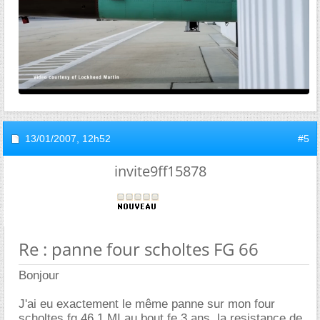
13/01/2007,
12h52
#5
invite9ff15878
Re : panne four scholtes FG 66
Bonjour
J'ai eu exactement le même panne sur mon four
scholtes fg 46.1 MI au bout fe 3 ans, la resistance de