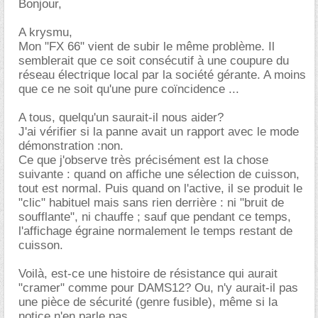
Bonjour,
A krysmu,
Mon "FX 66" vient de subir le même problème. Il
semblerait que ce soit consécutif à une coupure du
réseau électrique local par la société gérante. A moins
que ce ne soit qu'une pure coïncidence ...
A tous, quelqu'un saurait-il nous aider?
J'ai vérifier si la panne avait un rapport avec le mode
démonstration :non.
Ce que j'observe très précisément est la chose
suivante : quand on affiche une sélection de cuisson,
tout est normal. Puis quand on l'active, il se produit le
"clic" habituel mais sans rien derrière : ni "bruit de
soufflante", ni chauffe ; sauf que pendant ce temps,
l'affichage égraine normalement le temps restant de
cuisson.
Voilà, est-ce une histoire de résistance qui aurait
"cramer" comme pour DAMS12? Ou, n'y aurait-il pas
une pièce de sécurité (genre fusible), même si la
notice n'en parle pas.