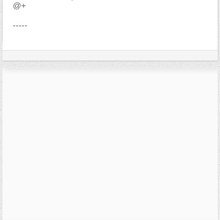
@+
-----