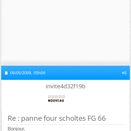
06/05/2008,
05h58
#6
invite4d32f19b
Re : panne four scholtes FG 66
Bonjour,