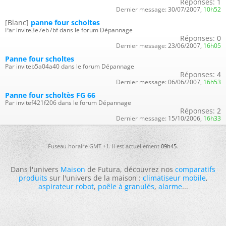
Réponses:
1
Dernier message:
30/07/2007,
10h52
[Blanc]
panne four scholtes
Par invite3e7eb7bf dans le forum Dépannage
Réponses:
0
Dernier message:
23/06/2007,
16h05
Panne four scholtes
Par inviteb5a04a40 dans le forum Dépannage
Réponses:
4
Dernier message:
06/06/2007,
16h53
Panne four scholtès FG 66
Par invitef421f206 dans le forum Dépannage
Réponses:
2
Dernier message:
15/10/2006,
16h33
Fuseau horaire GMT +1. Il est actuellement
09h45
.
Dans l'univers
Maison
de Futura, découvrez nos
comparatifs
produits
sur l'univers de la maison :
climatiseur mobile
,
aspirateur robot
,
poêle à granulés
,
alarme
...